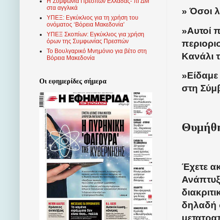
Η Συμφωνία Πρεσπών Ελλάδας- πΓΔΜ
στα αγγλικά
» Όσοι λ
ΥΠΕΞ: Εγκύκλιος για τη χρήση του
ονόματος ‘Βόρεια Μακεδονία’
»Αυτοί π
ΥΠΕΞ Σκοπίων: Εγκύκλιος για χρήση
όρων της Συμφωνίας Πρεσπών
περιορισ
Το Βουλγαρικό Μνημόνιο για βέτο στη
Κανάλι 
Βόρεια Μακεδονία
»Είδαμε 
Οι εφημερίδες σήμερα
στη Σύμ
Θυμήθη
Έχετε α
Ανάπτυξ
διακριτι
δηλαδή 
μετατρα