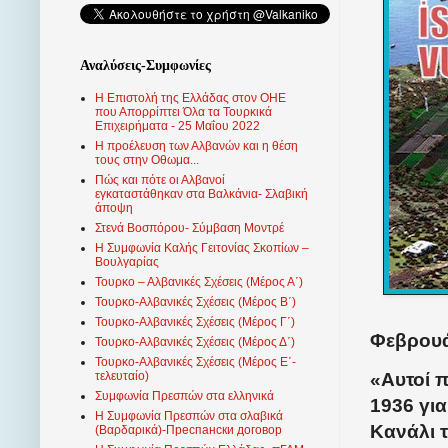
Αναλύσεις-Συμφωνίες
Η Επιστολή της Ελλάδας στον ΟΗΕ
που Απορρίπτει Όλα τα Τουρκικά
Επιχειρήματα - 25 Μαΐου 2022
Η προέλευση των Αλβανών και η θέση
τους στην Οθωμα...
Πώς και πότε οι Αλβανοί
εγκαταστάθηκαν στα Βαλκάνια- Σλαβική
άποψη
Στενά Βοσπόρου- Σύμβαση Μοντρέ
Η Συμφωνία Καλής Γειτονίας Σκοπίων –
Βουλγαρίας
Τουρκο – Αλβανικές Σχέσεις (Mέρος Α΄)
Τουρκο-Αλβανικές Σχέσεις (Μέρος Β΄)
Τουρκο-Αλβανικές Σχέσεις (Μέρος Γ΄)
Φεβρουά
Τουρκο-Αλβανικές Σχέσεις (Μέρος Δ΄)
Τουρκο-Αλβανικές Σχέσεις (Μέρος Ε΄-
«Αυτοί 
τελευταίο)
Συμφωνία Πρεσπών στα ελληνικά
1936 για
Η Συμφωνία Πρεσπών στα σλαβικά
Κανάλι 
(Βαρδαρικά)-Преспански договор