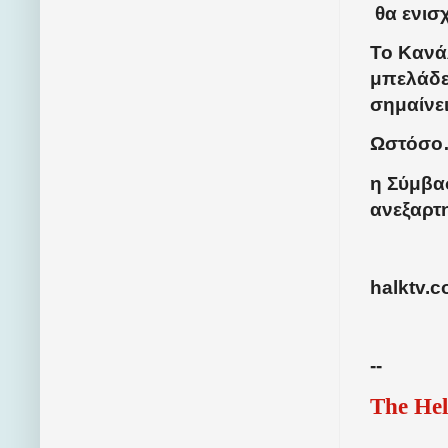
θα ενισ
Το Κανάλ
μπελάδε
σημαίνει
Ωστόσο…
η Σύμβασ
ανεξαρτη
halktv.c
--
The Hel