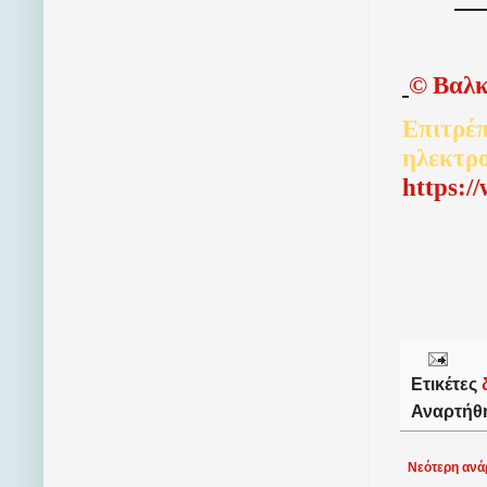
©
Βαλκ
Επιτρέπ
ηλεκτρ
http
s
:/
Ετικέτες
Αναρτήθ
Νεότερη ανά