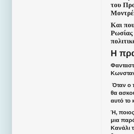
του Προ
Μοντρέ
Και πο
Ρωσίας
πολιτικ
Η πρα
Φανταστε
Κωνστα
Όταν ο 
θα ασκο
αυτό το 
Ή, ποιος
μια παρό
Κανάλι 