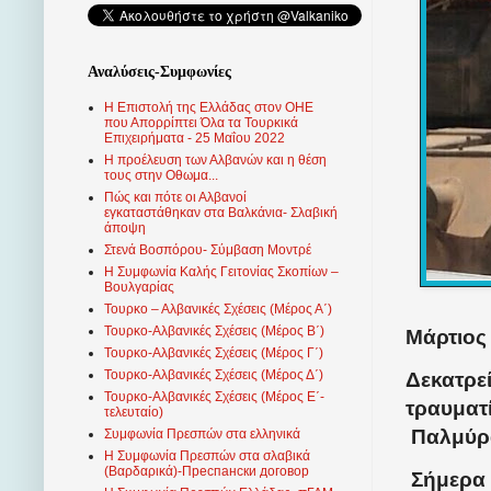
Αναλύσεις-Συμφωνίες
Η Επιστολή της Ελλάδας στον ΟΗΕ
που Απορρίπτει Όλα τα Τουρκικά
Επιχειρήματα - 25 Μαΐου 2022
Η προέλευση των Αλβανών και η θέση
τους στην Οθωμα...
Πώς και πότε οι Αλβανοί
εγκαταστάθηκαν στα Βαλκάνια- Σλαβική
άποψη
Στενά Βοσπόρου- Σύμβαση Μοντρέ
Η Συμφωνία Καλής Γειτονίας Σκοπίων –
Βουλγαρίας
Τουρκο – Αλβανικές Σχέσεις (Mέρος Α΄)
Τουρκο-Αλβανικές Σχέσεις (Μέρος Β΄)
Μάρτιος 
Τουρκο-Αλβανικές Σχέσεις (Μέρος Γ΄)
Τουρκο-Αλβανικές Σχέσεις (Μέρος Δ΄)
Δεκατρεί
Τουρκο-Αλβανικές Σχέσεις (Μέρος Ε΄-
τραυματ
τελευταίο)
Παλμύρα
Συμφωνία Πρεσπών στα ελληνικά
Η Συμφωνία Πρεσπών στα σλαβικά
(Βαρδαρικά)-Преспански договор
Σήμερα 