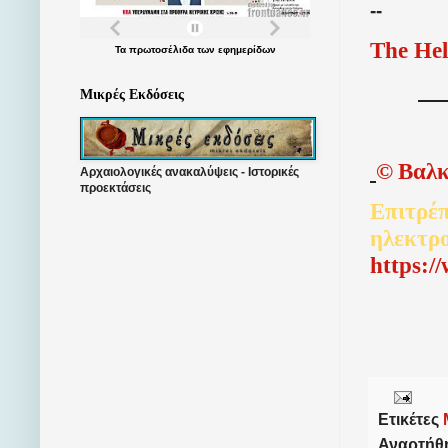
--
The Hel
Τα
πρωτοσέλιδα
των
εφημερίδων
Μικρές Εκδόσεις
©
Βαλκ
Αρχαιολογικές ανακαλύψεις - Ιστορικές
προεκτάσεις
Επιτρέπ
ηλεκτρ
http
s
:/
Ετικέτες
Αναρτήθ