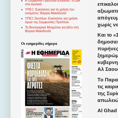
Η Συμφωνία Πρεσπών Ελλάδας- πΓΔΜ
επικαλο
στα αγγλικά
ΥΠΕΞ: Εγκύκλιος για τη χρήση του
αξιωματ
ονόματος ‘Βόρεια Μακεδονία’
απόγευμ
ΥΠΕΞ Σκοπίων: Εγκύκλιος για χρήση
όρων της Συμφωνίας Πρεσπών
χωρίς ν
Το Βουλγαρικό Μνημόνιο για βέτο στη
Βόρεια Μακεδονία
Και το 
δημοσιε
Οι εφημερίδες σήμερα
πυρήνες
ξημερώμα
κυβερνητ
Αλ Σαουά
Το Παρατ
τις καιρ
της Συρ
απωλειώ
Al Ghad