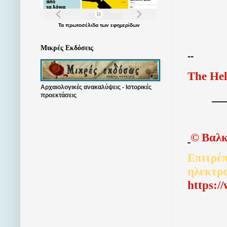
Τα
πρωτοσέλιδα
των
εφημερίδων
Μικρές Εκδόσεις
--
The Hel
Αρχαιολογικές ανακαλύψεις - Ιστορικές
προεκτάσεις
©
Βαλκ
Επιτρέπ
ηλεκτρ
http
s
:/