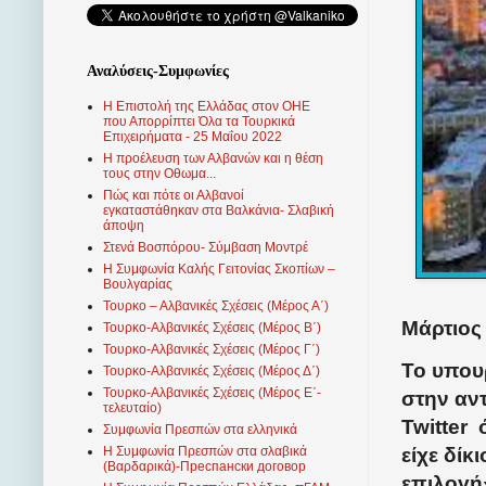
Αναλύσεις-Συμφωνίες
Η Επιστολή της Ελλάδας στον ΟΗΕ
που Απορρίπτει Όλα τα Τουρκικά
Επιχειρήματα - 25 Μαΐου 2022
Η προέλευση των Αλβανών και η θέση
τους στην Οθωμα...
Πώς και πότε οι Αλβανοί
εγκαταστάθηκαν στα Βαλκάνια- Σλαβική
άποψη
Στενά Βοσπόρου- Σύμβαση Μοντρέ
Η Συμφωνία Καλής Γειτονίας Σκοπίων –
Βουλγαρίας
Τουρκο – Αλβανικές Σχέσεις (Mέρος Α΄)
Μάρτιος 
Τουρκο-Αλβανικές Σχέσεις (Μέρος Β΄)
Τουρκο-Αλβανικές Σχέσεις (Μέρος Γ΄)
Το υπου
Τουρκο-Αλβανικές Σχέσεις (Μέρος Δ΄)
Τουρκο-Αλβανικές Σχέσεις (Μέρος Ε΄-
στην αν
τελευταίο)
Twitter
Συμφωνία Πρεσπών στα ελληνικά
είχε δίκ
Η Συμφωνία Πρεσπών στα σλαβικά
(Βαρδαρικά)-Преспански договор
επιλογή