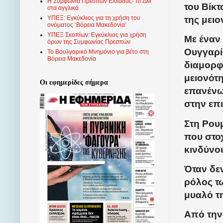
Η Συμφωνία Πρεσπών Ελλάδας- πΓΔΜ
του Βίκτ
στα αγγλικά
της μει
ΥΠΕΞ: Εγκύκλιος για τη χρήση του
ονόματος ‘Βόρεια Μακεδονία’
ΥΠΕΞ Σκοπίων: Εγκύκλιος για χρήση
Με έναν
όρων της Συμφωνίας Πρεσπών
Ουγγαρί
Το Βουλγαρικό Μνημόνιο για βέτο στη
Βόρεια Μακεδονία
διαμορφώ
μειονότ
Οι εφημερίδες σήμερα
επανένωσ
στην επ
Στη Ρουμ
που στο
κινδύνου
Όταν δε
ρόλος τ
μυαλό τ
Από την