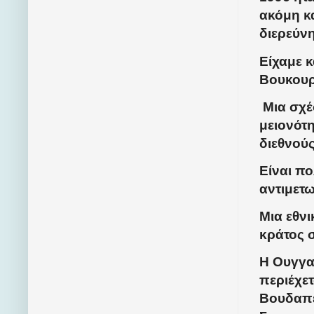
ακόμη κα
διερεύν
Είχαμε κ
Βουκουρ
Μια σχέσ
μειονότη
διεθνού
Είναι πο
αντιμετω
Μια εθνι
κράτος σ
Η Ουγγαρ
περιέχε
Βουδαπέσ