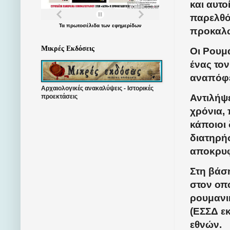
και αυτο
παρελθό
Τα
πρωτοσέλιδα
των
εφημερίδων
προκαλών
Μικρές Εκδόσεις
Οι Ρουμ
ένας τον
αναπόφε
Αρχαιολογικές ανακαλύψεις - Ιστορικές
Αντιλήψε
προεκτάσεις
χρόνια,
κάποιοι
διατηρήσ
αποκρυφ
Στη βάσ
στον οπο
ρουμανικ
(ΕΣΣΔ ε
εθνών.