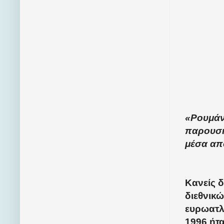
«Ρουμάν
παρουσι
μέσα απ
Κανείς δ
διεθνικ
ευρωατλα
1996 ήτ