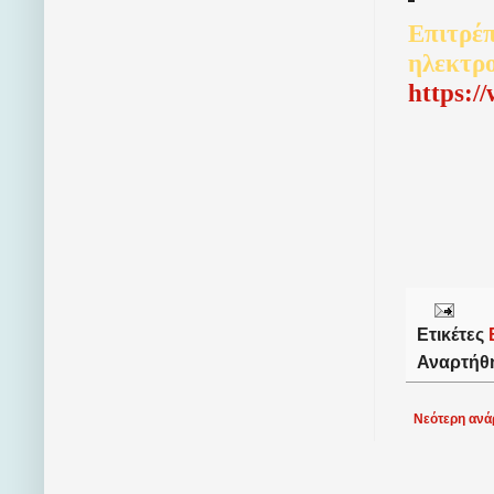
Επιτρέπ
ηλεκτρ
http
s
:/
Ετικέτες
Αναρτήθ
Νεότερη ανά