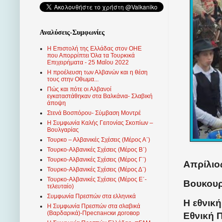
Αναλύσεις-Συμφωνίες
Η Επιστολή της Ελλάδας στον ΟΗΕ
που Απορρίπτει Όλα τα Τουρκικά
Επιχειρήματα - 25 Μαΐου 2022
Η προέλευση των Αλβανών και η θέση
τους στην Οθωμα...
Πώς και πότε οι Αλβανοί
εγκαταστάθηκαν στα Βαλκάνια- Σλαβική
άποψη
Στενά Βοσπόρου- Σύμβαση Μοντρέ
Η Συμφωνία Καλής Γειτονίας Σκοπίων –
Βουλγαρίας
Τουρκο – Αλβανικές Σχέσεις (Mέρος Α΄)
Τουρκο-Αλβανικές Σχέσεις (Μέρος Β΄)
Τουρκο-Αλβανικές Σχέσεις (Μέρος Γ΄)
Απρίλιος
Τουρκο-Αλβανικές Σχέσεις (Μέρος Δ΄)
Τουρκο-Αλβανικές Σχέσεις (Μέρος Ε΄-
Βουκουρ
τελευταίο)
Συμφωνία Πρεσπών στα ελληνικά
Η εθνική
Η Συμφωνία Πρεσπών στα σλαβικά
(Βαρδαρικά)-Преспански договор
Εθνική 