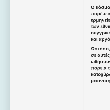
Ο κόσμος
παρέμειν
ερμηνείε
των εθν
ουγγρικ
και αργ
Ωστόσο,
σε αυτές
ωθήσουν
πορεία τ
κατοχύρ
μειονοτ