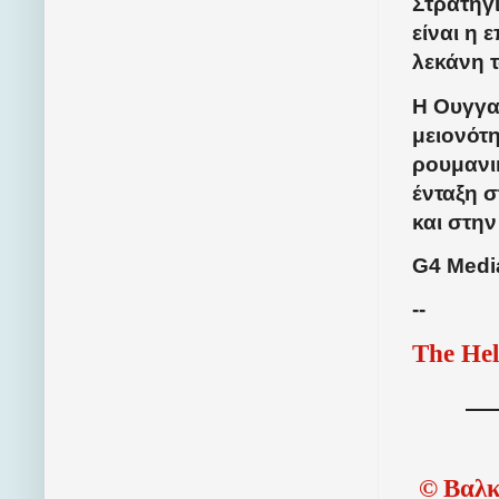
Στρατηγι
είναι η
λεκάνη 
Η Ουγγα
μειονότ
ρουμανικ
ένταξη σ
και στη
G4 Medi
--
The Hel
©
Βαλκ