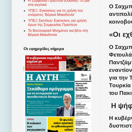
Η Συμφωνία Πρεσπών Ελλάδας- πΓΔΜ
στα αγγλικά
Ο Σαχμπ
ΥΠΕΞ: Εγκύκλιος για τη χρήση του
αντιπολ
ονόματος ‘Βόρεια Μακεδονία’
κοινοβο
ΥΠΕΞ Σκοπίων: Εγκύκλιος για χρήση
όρων της Συμφωνίας Πρεσπών
Το Βουλγαρικό Μνημόνιο για βέτο στη
«Οι εχ
Βόρεια Μακεδονία
Ο Σαχμπ
Οι εφημερίδες σήμερα
Φετουλά
Παντζάμπ
εναντίον
για την 
Τουρκία 
του Πακ
Η ψήφ
Η κυβέρ
δυσπιστ