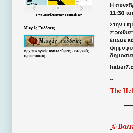
Η συνεδρ
11:30 τ
Τα
πρωτοσέλιδα
των
εφημερίδων
Στην ψη
Μικρές Εκδόσεις
πρωθυπο
έπεσε κ
ψηφοφορ
Αρχαιολογικές ανακαλύψεις - Ιστορικές
δημοσίε
προεκτάσεις
haber7.
--
The Hel
©
Βαλκ