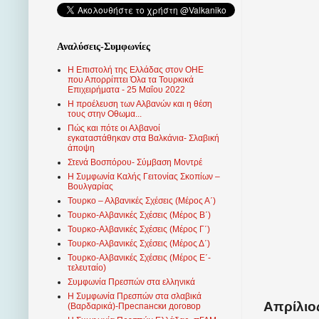
Αναλύσεις-Συμφωνίες
Η Επιστολή της Ελλάδας στον ΟΗΕ
που Απορρίπτει Όλα τα Τουρκικά
Επιχειρήματα - 25 Μαΐου 2022
Η προέλευση των Αλβανών και η θέση
τους στην Οθωμα...
Πώς και πότε οι Αλβανοί
εγκαταστάθηκαν στα Βαλκάνια- Σλαβική
άποψη
Στενά Βοσπόρου- Σύμβαση Μοντρέ
Η Συμφωνία Καλής Γειτονίας Σκοπίων –
Βουλγαρίας
Τουρκο – Αλβανικές Σχέσεις (Mέρος Α΄)
Τουρκο-Αλβανικές Σχέσεις (Μέρος Β΄)
Τουρκο-Αλβανικές Σχέσεις (Μέρος Γ΄)
Τουρκο-Αλβανικές Σχέσεις (Μέρος Δ΄)
Τουρκο-Αλβανικές Σχέσεις (Μέρος Ε΄-
τελευταίο)
Συμφωνία Πρεσπών στα ελληνικά
Η Συμφωνία Πρεσπών στα σλαβικά
Απρίλιος
(Βαρδαρικά)-Преспански договор