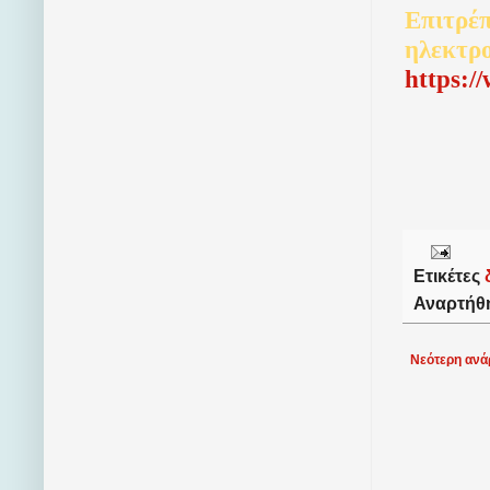
Επιτρέπ
ηλεκτρ
http
s
:/
Ετικέτες
Αναρτήθ
Νεότερη ανά