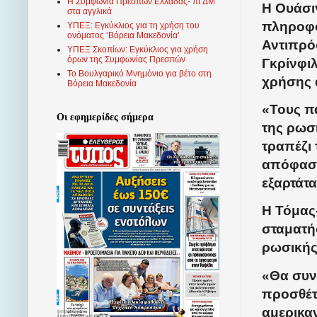
Η Συμφωνία Πρεσπών Ελλάδας- πΓΔΜ
Η Ουάσιγ
στα αγγλικά
πληροφο
ΥΠΕΞ: Εγκύκλιος για τη χρήση του
ονόματος ‘Βόρεια Μακεδονία’
Αντιπρό
ΥΠΕΞ Σκοπίων: Εγκύκλιος για χρήση
όρων της Συμφωνίας Πρεσπών
Γκρίνφιλ
Το Βουλγαρικό Μνημόνιο για βέτο στη
χρήσης 
Βόρεια Μακεδονία
«Τους π
Οι εφημερίδες σήμερα
της ρωσι
τραπέζι
απόφαση
εξαρτάτ
Η Τόμας-
σταματή
ρωσικής
«Θα συνε
προσθέτο
αμερικα