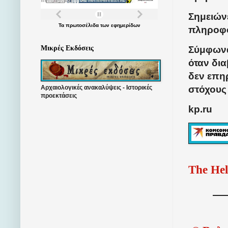
Σημειώνε
Τα
πρωτοσέλιδα
των
εφημερίδων
πληροφο
Σύμφωνα
Μικρές Εκδόσεις
όταν δι
δεν επη
στόχους
Αρχαιολογικές ανακαλύψεις - Ιστορικές
προεκτάσεις
kp.ru
The Hel