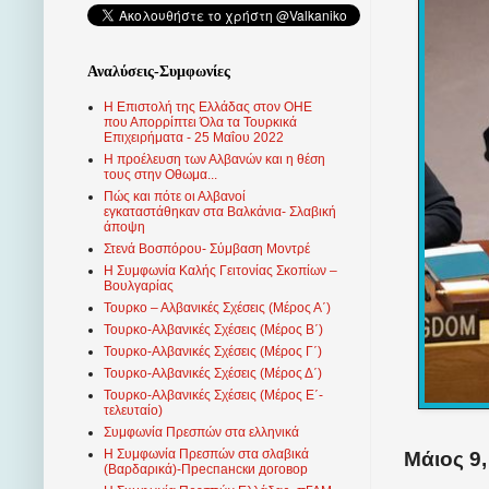
Αναλύσεις-Συμφωνίες
Η Επιστολή της Ελλάδας στον ΟΗΕ
που Απορρίπτει Όλα τα Τουρκικά
Επιχειρήματα - 25 Μαΐου 2022
Η προέλευση των Αλβανών και η θέση
τους στην Οθωμα...
Πώς και πότε οι Αλβανοί
εγκαταστάθηκαν στα Βαλκάνια- Σλαβική
άποψη
Στενά Βοσπόρου- Σύμβαση Μοντρέ
Η Συμφωνία Καλής Γειτονίας Σκοπίων –
Βουλγαρίας
Τουρκο – Αλβανικές Σχέσεις (Mέρος Α΄)
Τουρκο-Αλβανικές Σχέσεις (Μέρος Β΄)
Τουρκο-Αλβανικές Σχέσεις (Μέρος Γ΄)
Τουρκο-Αλβανικές Σχέσεις (Μέρος Δ΄)
Τουρκο-Αλβανικές Σχέσεις (Μέρος Ε΄-
τελευταίο)
Συμφωνία Πρεσπών στα ελληνικά
Η Συμφωνία Πρεσπών στα σλαβικά
Μάιος 9,
(Βαρδαρικά)-Преспански договор