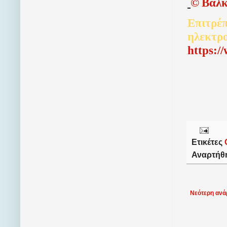
©
Βαλκ
Επιτρέπ
ηλεκτρ
http
s
:/
Ετικέτες
Αναρτήθ
Νεότερη ανά