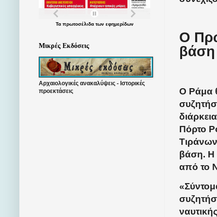
Τα
πρωτοσέλιδα
των
εφημερίδων
Ο Πρω
Μικρές Εκδόσεις
βάση
Αρχαιολογικές ανακαλύψεις - Ιστορικές
Ο Ράμα θ
προεκτάσεις
συζητήσ
διάρκεια
Πόρτο Ρ
Τιράνων 
βάση. Η
από το 
«Σύντομα
συζητήσε
ναυτικής