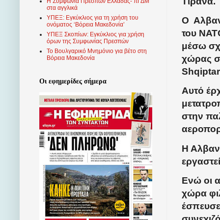
Τίρανα.
Η Συμφωνία Πρεσπών Ελλάδας- πΓΔΜ
στα αγγλικά
ΥΠΕΞ: Εγκύκλιος για τη χρήση του
Ο Αλβαν
ονόματος ‘Βόρεια Μακεδονία’
του ΝΑΤ
ΥΠΕΞ Σκοπίων: Εγκύκλιος για χρήση
όρων της Συμφωνίας Πρεσπών
μέσω σχε
Το Βουλγαρικό Μνημόνιο για βέτο στη
χώρας σ
Βόρεια Μακεδονία
Shqipta
Οι εφημερίδες σήμερα
Αυτό έρχ
μετατρο
στην πα
αεροπορ
Η Αλβανί
εργαστε
Ενώ οι 
χώρα φι
έσπευσε
συνεχιζ