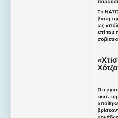
παρουσι
Το ΝΑΤΟ
βάση τη
ως «πόλ
επί του
σοβιετικ
«Χτίσ
Χότζα
Οι εργασ
εκατ. ευ
αποθήκε
βρίσκοντ
μονάδων