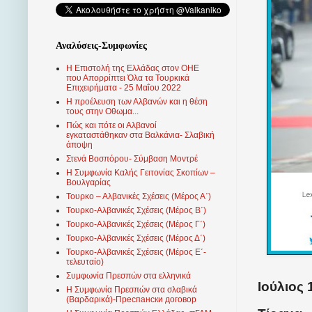
Αναλύσεις-Συμφωνίες
Η Επιστολή της Ελλάδας στον ΟΗΕ
που Απορρίπτει Όλα τα Τουρκικά
Επιχειρήματα - 25 Μαΐου 2022
Η προέλευση των Αλβανών και η θέση
τους στην Οθωμα...
Πώς και πότε οι Αλβανοί
εγκαταστάθηκαν στα Βαλκάνια- Σλαβική
άποψη
Στενά Βοσπόρου- Σύμβαση Μοντρέ
Η Συμφωνία Καλής Γειτονίας Σκοπίων –
Βουλγαρίας
Τουρκο – Αλβανικές Σχέσεις (Mέρος Α΄)
Τουρκο-Αλβανικές Σχέσεις (Μέρος Β΄)
Τουρκο-Αλβανικές Σχέσεις (Μέρος Γ΄)
Τουρκο-Αλβανικές Σχέσεις (Μέρος Δ΄)
Τουρκο-Αλβανικές Σχέσεις (Μέρος Ε΄-
τελευταίο)
Συμφωνία Πρεσπών στα ελληνικά
Ιούλιος 
Η Συμφωνία Πρεσπών στα σλαβικά
(Βαρδαρικά)-Преспански договор