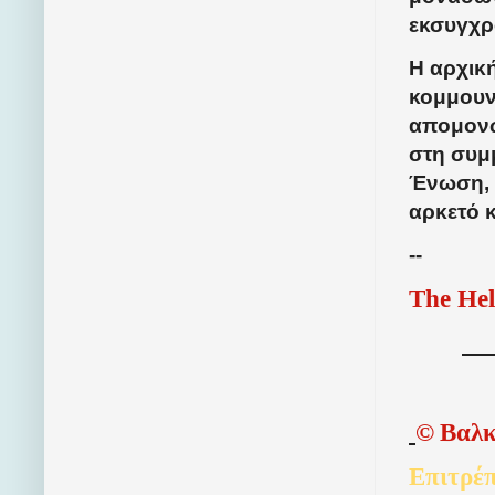
εκσυγχρ
Η αρχικ
κομμουν
απομονω
στη συμμ
Ένωση, 
αρκετό κ
--
The Hel
©
Βαλκ
Επιτρέπ