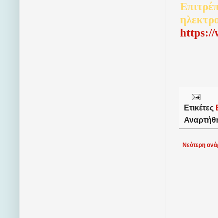
Επιτρέπ
ηλεκτρ
http
s
:/
Ετικέτες
Αναρτήθ
Νεότερη ανά