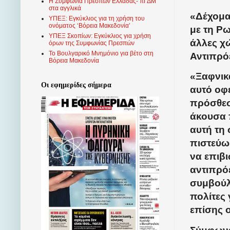
Η Συμφωνία Πρεσπών Ελλάδας- πΓΔΜ
στα αγγλικά
«Δέχομαι
ΥΠΕΞ: Εγκύκλιος για τη χρήση του
ονόματος ‘Βόρεια Μακεδονία’
με τη Ρω
ΥΠΕΞ Σκοπίων: Εγκύκλιος για χρήση
άλλες χ
όρων της Συμφωνίας Πρεσπών
Το Βουλγαρικό Μνημόνιο για βέτο στη
Αντιπρό
Βόρεια Μακεδονία
«Ξαφνικ
Οι εφημερίδες σήμερα
αυτό οφ
πρόσθεσε
άκουσα 
αυτή τη 
πιστεύω
να επιβι
αντιπρό
συμβούλ
πολίτες 
επίσης 