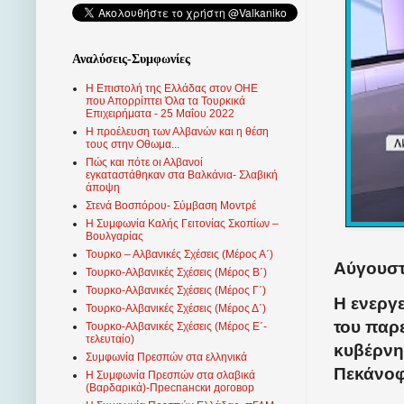
Αναλύσεις-Συμφωνίες
Η Επιστολή της Ελλάδας στον ΟΗΕ
που Απορρίπτει Όλα τα Τουρκικά
Επιχειρήματα - 25 Μαΐου 2022
Η προέλευση των Αλβανών και η θέση
τους στην Οθωμα...
Πώς και πότε οι Αλβανοί
εγκαταστάθηκαν στα Βαλκάνια- Σλαβική
άποψη
Στενά Βοσπόρου- Σύμβαση Μοντρέ
Η Συμφωνία Καλής Γειτονίας Σκοπίων –
Βουλγαρίας
Τουρκο – Αλβανικές Σχέσεις (Mέρος Α΄)
Αύγουστ
Τουρκο-Αλβανικές Σχέσεις (Μέρος Β΄)
Τουρκο-Αλβανικές Σχέσεις (Μέρος Γ΄)
Η ενεργ
Τουρκο-Αλβανικές Σχέσεις (Μέρος Δ΄)
του παρ
Τουρκο-Αλβανικές Σχέσεις (Μέρος Ε΄-
τελευταίο)
κυβέρνη
Συμφωνία Πρεσπών στα ελληνικά
Πεκάνοφ
Η Συμφωνία Πρεσπών στα σλαβικά
(Βαρδαρικά)-Преспански договор