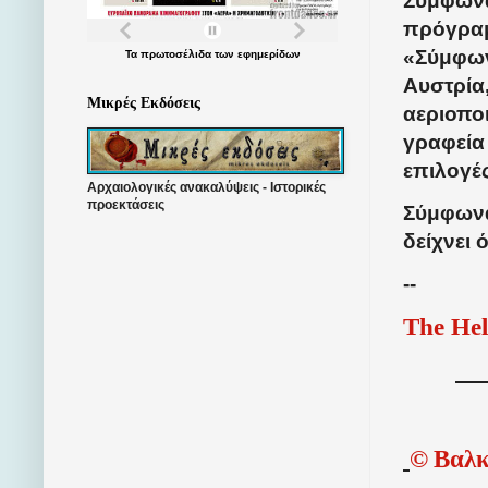
Σύμφωνα 
πρόγραμ
«Σύμφωνα
Τα
πρωτοσέλιδα
των
εφημερίδων
Αυστρία,
Μικρές Εκδόσεις
αεριοποι
γραφεία 
επιλογές
Αρχαιολογικές ανακαλύψεις - Ιστορικές
προεκτάσεις
Σύμφωνα 
δείχνει 
--
The Hel
©
Βαλκ