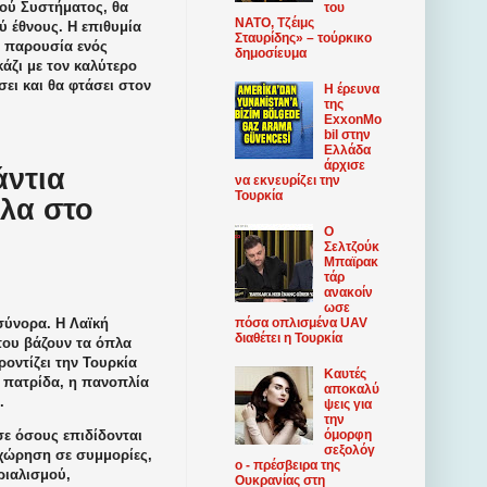
κού Συστήματος, θα
του
ΝΑΤΟ, Τζέιμς
ύ έθνους. Η επιθυμία
Σταυρίδης» – τούρκικο
ν παρουσία ενός
δημοσίευμα
άζι με τον καλύτερο
σει και θα φτάσει στον
Η έρευνα
της
ExxonMo
bil στην
Ελλάδα
άρχισε
άντια
να εκνευρίζει την
Τουρκία
λα στο
Ο
Σελτζούκ
Μπαϊρακ
τάρ
ανακοίν
ωσε
 σύνορα. Η Λαϊκή
πόσα οπλισμένα UAV
διαθέτει η Τουρκία
 που βάζουν τα όπλα
ροντίζει την Τουρκία
Καυτές
η πατρίδα, η πανοπλία
αποκαλύ
.
ψεις για
την
σε όσους επιδίδονται
όμορφη
σεξολόγ
αχώρηση σε συμμορίες,
ο - πρέσβειρα της
ριαλισμού,
Ουκρανίας στη