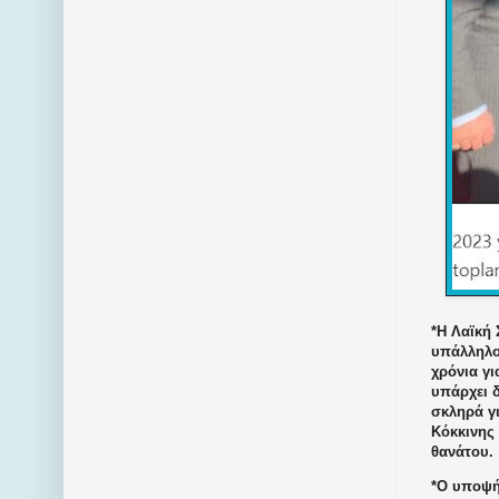
*Η Λαϊκή 
υπάλληλο
χρόνια γι
υπάρχει δ
σκληρά γι
Κόκκινης 
θανάτου.
*Ο υποψήφ