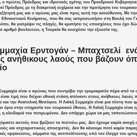
, ο πρώτος Πρόεδρος και ιδρυτικός ηγέτης του Προεδρικού Κυβερνητι
εί Πρόεδρος με τη διακριτική ευχέρεια και την προτίμηση του τουρκικο
αζήτησή μας και ο αγώνας μας είναι προς αυτή την κατεύθυνση. Με τη
 Εθνικιστικού Κινήματος, που θα σας εκπροσωπήσει στη Βουλή του Γκ
όπο, θα γιατρέψει τις πληγές, θα κρατήσει τις υποσχέσεις που έχει δώ
 αριθμό βουλευτών, η Τουρκία θα ενισχύσει την εξουσία της.
μμαχία Ερντογάν – Μπαχτσελί
εν
ς ανήθικους λαούς που βάζουν όπ
ίο
Συμμαχία είναι ο αγώνας που συντρίβει την τρομοκρατία πέρα ​​από τα
είναι τιμή που δείχνει εθνική στάση απέναντι στους ανήθικους λαούς
ο και την Ανατολική Μεσόγειο. Η Λαϊκή Συμμαχία είναι μια πίστη που φ
χει όρια στην υπηρεσία του τουρκικού έθνους. Η Λαϊκή Συμμαχία είναι 
ύ, η κλειδαριά του πεπρωμένου. Δεν υπάρχει χώρα να μας ταπεινώσουν
χόμαστε αυτούς που βρίζουν τα πιστεύω μας. Δεν έχουμε καμία ανοχή 
ικούς και σεχταριστικούς αποσχιστές. Δεν θα κάνουμε ποτέ καμία παρ
κές οργανώσεις, κόμματα της αντιπολίτευσης υπό τον έλεγχο του ιμπε