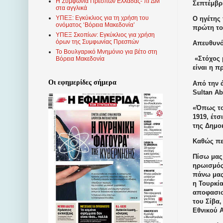
Η Συμφωνία Πρεσπών Ελλάδας- πΓΔΜ
Σεπτέμβρι
στα αγγλικά
ΥΠΕΞ: Εγκύκλιος για τη χρήση του
Ο ηγέτης
ονόματος ‘Βόρεια Μακεδονία’
πρώτη το
ΥΠΕΞ Σκοπίων: Εγκύκλιος για χρήση
όρων της Συμφωνίας Πρεσπών
Απευθυνό
Το Βουλγαρικό Μνημόνιο για βέτο στη
«Στόχος 
Βόρεια Μακεδονία
είναι η 
Οι εφημερίδες σήμερα
Από την ά
Sultan Ab
«Όπως το
1919, έτσ
της Δημο
Καθώς πε
Πίσω μας 
ηρωισμός
πάνω μας,
η Τουρκία
αποφασισ
του Σίβα
Εθνικού 