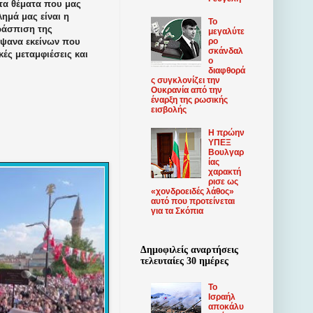
 τα θέματα που μας
λημά μας είναι η
Το
εράσπιση της
μεγαλύτε
ρο
είψανα εκείνων που
σκάνδαλ
κές μεταμφιέσεις και
ο
διαφθορά
ς συγκλονίζει την
Ουκρανία από την
έναρξη της ρωσικής
εισβολής
Η πρώην
ΥΠΕΞ
Βουλγαρ
ίας
χαρακτή
ρισε ως
«χονδροειδές λάθος»
αυτό που προτείνεται
για τα Σκόπια
Δημοφιλείς αναρτήσεις
τελευταίες 30 ημέρες
Το
Ισραήλ
αποκάλυ