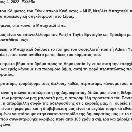
ος 4, 2022. Ελλάδα.
 του Κόμματος του Εθνικιστικού Κινήματος – MHP, Ντεβλέτ Μπαχτσελί
υ προεκλογική συγκέντρωση στο Σίβας.
μενος στο κοινό, ο Μπαχτσελί είπε:
μας είναι να επανεκλέξουμε τον Ρετζέπ Ταγίπ Ερντογάν ως Πρόεδρο με
προσπάθειά μας».
λλη, ο Μπαχτσελί διάβασε το ποίημα του σοσιαλιστή ποιητή Adnan Yüc
dal», που είναι αντίθετο με τις ιδέες του κόμματος του.
 πρώτο βήμα στο δρόμο προς τη Δημοκρατία έγινε σε αυτή την επαρχί
ι και εμείς κάνουμε ένα παρόμοιο βήμα, αυτή τη φορά περπατώντας πρ
κρατίας.
ρπατάμε, τρομάζουμε τους δειλούς, καθώς περπατάμε, κάνουμε τους 
είναι η αιώνια συσσώρευση της Δημοκρατίας, δίπλα μας είναι η θέλησ
 των μαρτύρων μας μπροστά μας, η απαράμιλλη προστασία του Παντ
 η απαράμιλλη σοφία της αδελφοσύνης στις καρδιές μας, η Τουρκία είν
 είναι η μέρα μας και η διαβεβαίωσή μας είναι το μεγάλο τουρκικό έθνο
μένοι να φτάσουμε στην εκατονταετηρίδα της Δημοκρατίας μας με το 
, που συγκεντρώθηκε ακριβώς πριν από 103 χρόνια σήμερα και χάραξε 
Αγώνα.