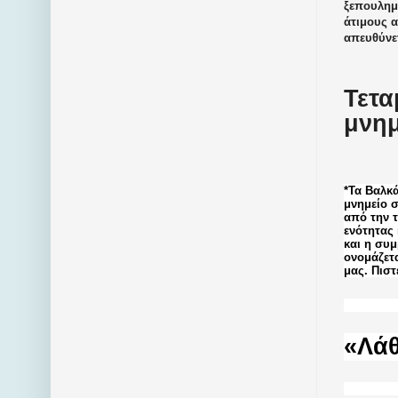
ξεπουλημ
άτιμους 
απευθύνε
Τετα
μνημ
*Τα Βαλκά
μνημείο σ
από την 
ενότητας 
και η συ
ονομάζετα
μας. Πιστ
«Λάθ