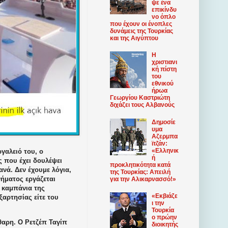
ψε ένα
επικίνδυ
νο όπλο
που έχουν οι ένοπλες
δυνάμεις της Τουρκίας
και της Αιγύπτου
Η
χριστιανι
κή πίστη
του
εθνικού
ήρωα
Γεωργίου Καστριώτη
διχάζει τους Αλβανούς
Δημοσίε
υμα
Αζερμπα
ϊτζάν:
«Ελληνικ
γαλειό του, ο
ή
 που έχει δουλέψει
προκλητικότητα κατά
φανά. Δεν έχουμε λόγια,
της Τουρκίας: Απειλή
νήματος εργάζεται
για την Αλικαρνασσό!»
η καμπάνια της
«Εκβιάζε
ξαρτησίας είτε του
ι την
Τουρκία
ο πρώην
θαρη. Ο Ρετζέπ Ταγίπ
διοικητής