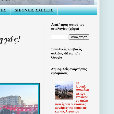
ΤΕΣ
ΔΙΕΘΝΕΙΣ ΣΧΕΣΕΙΣ
Αναζήτηση αυτού του
ιστολογίου (χώρα)
ηγός!
Συνολικές προβολές
σελίδας -Μέτρηση
Google
Δημοφιλείς αναρτήσεις
εβδομάδας
Το
Ισραήλ
αποκάλυ
ψε ένα
επικίνδυ
νο όπλο
που έχουν οι ένοπλες
δυνάμεις της Τουρκίας
και της Αιγύπτου