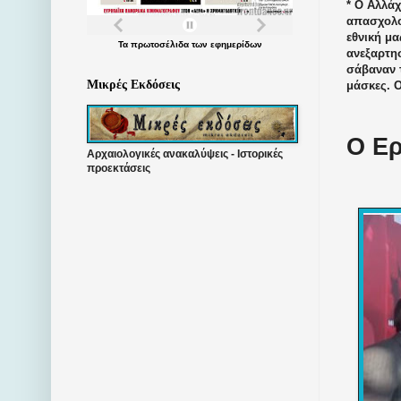
* Ο Αλλάχ
απασχολού
εθνική μα
Τα
πρωτοσέλιδα
των
εφημερίδων
ανεξαρτησ
σάβαναν τ
Μικρές Εκδόσεις
μάσκες. Ο
Ο Ερ
Αρχαιολογικές ανακαλύψεις - Ιστορικές
προεκτάσεις