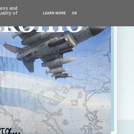
ress and
ality of
LEARN MORE
OK