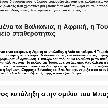
ένους διανοούμενους, σάπιους τραγουδιστές, σάπιους καλλιτέχνες, νο
ανθρώπους που χρωστάνε μια μπουκιά σε αυτή τη χώρα και τους προδ
ται σε όλους όσους λένε πρώτα τη χώρα και το έθνος μου.
μένα τα Βαλκάνια, η Αφρική, η Το
είο σταθερότητας
νια είναι τεταμένα, η Αφρική σε μπελάδες, η Ασία σε πόλεμο. Η Τουρκ
ταθερότητας στον κόσμο. Οι διασυνοριακές και ενδοσυνοριακές περιοχ
τρομοκρατική οργάνωση. Η κατάρα του τρόμου θα τελειώσει με το πνεύμ
και αλληλεγγύης. Το μέλλον της Τουρκίας είναι λαμπρό. Αποκλείεται η
μμαχία των αυτονομιστών που ιδρύθηκε στην πίσω αυλή του τραπεζιού 
ι η λεγόμενη «Συμμαχία Εργασίας και Ελευθερίας», να ρίξει σκιά στον
εύω ότι δεν θα επιτρέψετε εξαρχής τέτοιο εξευτελισμό.
ος κατάληξη στην ομιλία του Μπα