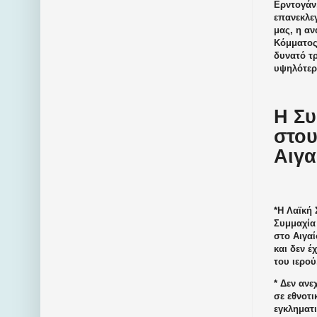
Ερντογάν
επανεκλεγ
μας, η αν
Κόμματος
δυνατό τρ
υψηλότερο
Η Συ
στου
Αιγα
*Η Λαϊκή 
Συμμαχία 
στο Αιγαί
και δεν έ
του ιερο
* Δεν ανε
σε εθνοτ
εγκληματι