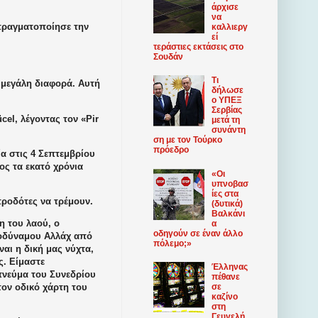
άρχισε
να
 πραγματοποίησε την
καλλιεργ
εί
τεράστιες εκτάσεις στο
Σουδάν
Τι
 μεγάλη διαφορά. Αυτή
δήλωσε
ο ΥΠΕΞ
Σερβίας
el, λέγοντας τον «Pir
μετά τη
συνάντη
ση με τον Τούρκο
πρόεδρο
α στις 4 Σεπτεμβρίου
ος τα εκατό χρόνια
«Οι
υπνοβασ
ίες στα
προδότες να τρέμουν.
(δυτικά)
Βαλκάνι
η του λαού, ο
α
οδηγούν σε έναν άλλο
οδύναμου Αλλάχ από
πόλεμο;»
αι η δική μας νύχτα,
ς. Είμαστε
Έλληνας
πνεύμα του Συνεδρίου
πέθανε
σε
τον οδικό χάρτη του
καζίνο
στη
Γευγελή