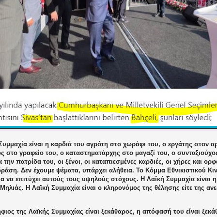
Συμμαχία είναι η καρδιά του αγρότη στο χωράφι του, ο εργάτης στον αρ
ς στο γραφείο του, ο καταστηματάρχης στο μαγαζί του, ο συνταξιούχος
α την πατρίδα του, οι ξένοι, οι καταπιεσμένες καρδιές, οι χήρες και ορ
ράση. Δεν έχουμε ψέματα, υπάρχει αλήθεια. Το Κόμμα Εθνικιστικού Κι
α να επιτύχει αυτούς τους υψηλούς στόχους. Η Λαϊκή Συμμαχία είναι 
Μηλιάς. Η Λαϊκή Συμμαχία είναι ο κληρονόμος της θέλησης είτε της ανε
ιος της Λαϊκής Συμμαχίας είναι ξεκάθαρος, η απόφασή του είναι ξεκά