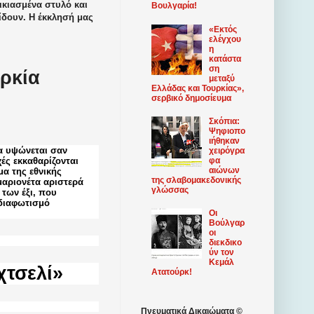
ικιασμένα στυλό και
Βουλγαρία!
ίδουν. Η έκκλησή μας
«Εκτός
ελέγχου
η
κατάστα
ση
υρκία
μεταξύ
Ελλάδας και Τουρκίας»,
σερβικό δημοσίευμα
Σκόπια:
Ψηφιοπο
ιήθηκαν
ία υψώνεται σαν
χειρόγρα
φα
ές εκκαθαρίζονται
αιώνων
α της εθνικής
της σλαβομακεδονικής
 μαριονέτα αριστερά
γλώσσας
των έξι, που
 διαφωτισμό
Οι
Βούλγαρ
οι
διεκδικο
ύν τον
Κεμάλ
χτσελί»
Ατατούρκ!
Πνευματικά Δικαιώματα ©