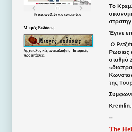
Το Κρεμ
οικονομ
Τα
πρωτοσέλιδα
των
εφημερίδων
στρατηγ
Μικρές Εκδόσεις
Έγινε ε
Ο Ρετζέ
Αρχαιολογικές ανακαλύψεις - Ιστορικές
Ρωσίας 
προεκτάσεις
σταθμό 
«διαπρα
Κωνσταν
της Τουρ
Συμφωνή
Kremlin.
--
The Hel