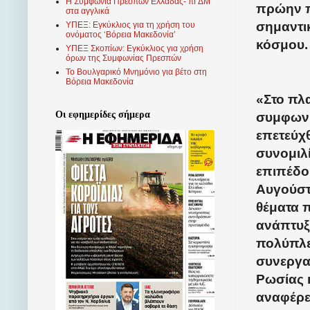
Η Συμφωνία Πρεσπών Ελλάδας- πΓΔΜ
πρώην π
στα αγγλικά
σημαντι
ΥΠΕΞ: Εγκύκλιος για τη χρήση του
ονόματος ‘Βόρεια Μακεδονία’
κόσμου.
ΥΠΕΞ Σκοπίων: Εγκύκλιος για χρήση
όρων της Συμφωνίας Πρεσπών
Το Βουλγαρικό Μνημόνιο για βέτο στη
Βόρεια Μακεδονία
«Στο πλ
Οι εφημερίδες σήμερα
συμφων
επετεύχθ
συνομιλ
επιπέδου
Αυγούστ
θέματα 
ανάπτυξ
πολύπλ
συνεργα
Ρωσίας 
αναφέρε