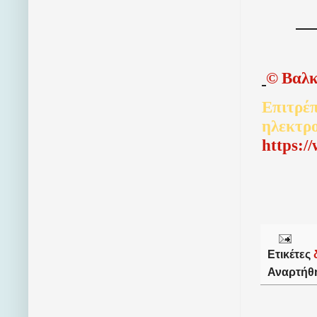
©
Βαλκ
Επιτρέπ
ηλεκτρ
http
s
:/
Ετικέτες
Αναρτήθ