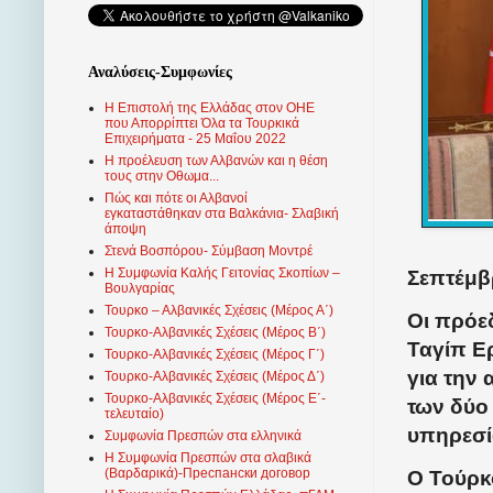
Αναλύσεις-Συμφωνίες
Η Επιστολή της Ελλάδας στον ΟΗΕ
που Απορρίπτει Όλα τα Τουρκικά
Επιχειρήματα - 25 Μαΐου 2022
Η προέλευση των Αλβανών και η θέση
τους στην Οθωμα...
Πώς και πότε οι Αλβανοί
εγκαταστάθηκαν στα Βαλκάνια- Σλαβική
άποψη
Στενά Βοσπόρου- Σύμβαση Μοντρέ
Η Συμφωνία Καλής Γειτονίας Σκοπίων –
Σεπτέμβρ
Βουλγαρίας
Τουρκο – Αλβανικές Σχέσεις (Mέρος Α΄)
Οι πρόεδ
Τουρκο-Αλβανικές Σχέσεις (Μέρος Β΄)
Ταγίπ Ε
Τουρκο-Αλβανικές Σχέσεις (Μέρος Γ΄)
για την 
Τουρκο-Αλβανικές Σχέσεις (Μέρος Δ΄)
Τουρκο-Αλβανικές Σχέσεις (Μέρος Ε΄-
των δύο 
τελευταίο)
υπηρεσί
Συμφωνία Πρεσπών στα ελληνικά
Η Συμφωνία Πρεσπών στα σλαβικά
(Βαρδαρικά)-Преспански договор
Ο Τούρκ