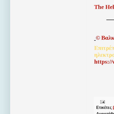
The Hel
©
Βαλκ
Επιτρέπ
ηλεκτρ
http
s
:/
Ετικέτες
Αναρτήθ