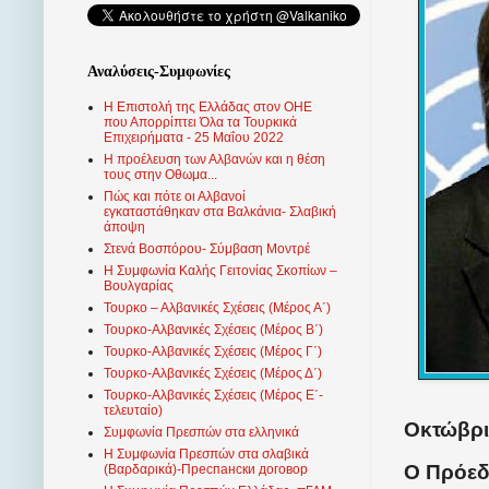
Αναλύσεις-Συμφωνίες
Η Επιστολή της Ελλάδας στον ΟΗΕ
που Απορρίπτει Όλα τα Τουρκικά
Επιχειρήματα - 25 Μαΐου 2022
Η προέλευση των Αλβανών και η θέση
τους στην Οθωμα...
Πώς και πότε οι Αλβανοί
εγκαταστάθηκαν στα Βαλκάνια- Σλαβική
άποψη
Στενά Βοσπόρου- Σύμβαση Μοντρέ
Η Συμφωνία Καλής Γειτονίας Σκοπίων –
Βουλγαρίας
Τουρκο – Αλβανικές Σχέσεις (Mέρος Α΄)
Τουρκο-Αλβανικές Σχέσεις (Μέρος Β΄)
Τουρκο-Αλβανικές Σχέσεις (Μέρος Γ΄)
Τουρκο-Αλβανικές Σχέσεις (Μέρος Δ΄)
Τουρκο-Αλβανικές Σχέσεις (Μέρος Ε΄-
τελευταίο)
Οκτώβρι
Συμφωνία Πρεσπών στα ελληνικά
Η Συμφωνία Πρεσπών στα σλαβικά
Ο Πρόεδ
(Βαρδαρικά)-Преспански договор