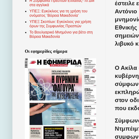
Η Συμφωνία Πρεσπών Ελλάδας- πΓΔΜ
έστειλε
στα αγγλικά
Αντόνιο
ΥΠΕΞ: Εγκύκλιος για τη χρήση του
ονόματος ‘Βόρεια Μακεδονία’
μνημονί
ΥΠΕΞ Σκοπίων: Εγκύκλιος για χρήση
όρων της Συμφωνίας Πρεσπών
Εθνικής
Το Βουλγαρικό Μνημόνιο για βέτο στη
σημειών
Βόρεια Μακεδονία
λιβυκό κ
Οι εφημερίδες σήμερα
Ο Ακίλα 
κυβέρνη
σύμφωνα
εκπληρώσ
στον οδ
που εκδ
Σύμφωνα
Ντμπέιμ
συμφωνι