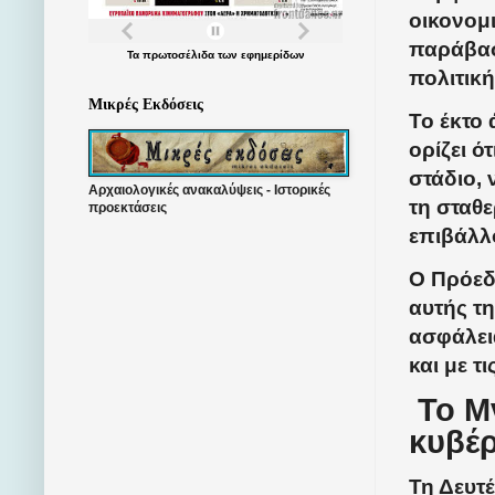
οικονομι
παράβασ
Τα
πρωτοσέλιδα
των
εφημερίδων
πολιτικ
Μικρές Εκδόσεις
Το έκτο
ορίζει ό
στάδιο,
Αρχαιολογικές ανακαλύψεις - Ιστορικές
τη σταθ
προεκτάσεις
επιβάλλ
Ο Πρόεδ
αυτής τ
ασφάλει
και με τ
Το Μ
κυβέρ
Τη Δευτέ