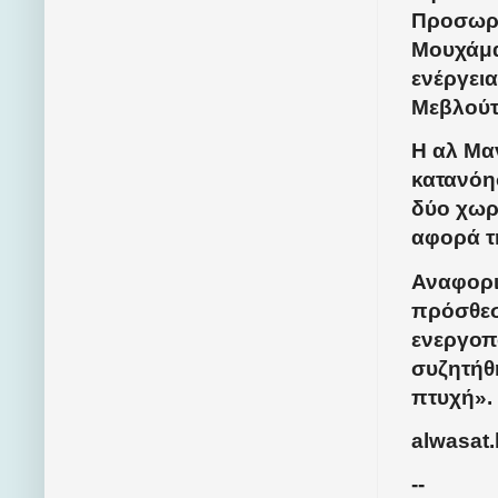
Προσωρι
Μουχάμα
ενέργεια
Μεβλούτ
Η αλ Μα
κατανόη
δύο χωρ
αφορά τη
Αναφορι
πρόσθεσ
ενεργοπο
συζητήθη
πτυχή».
alwasat.
--