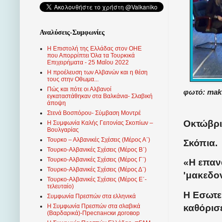
Αναλύσεις-Συμφωνίες
Η Επιστολή της Ελλάδας στον ΟΗΕ
που Απορρίπτει Όλα τα Τουρκικά
Επιχειρήματα - 25 Μαΐου 2022
Η προέλευση των Αλβανών και η θέση
τους στην Οθωμα...
Πώς και πότε οι Αλβανοί
φωτό: mak
εγκαταστάθηκαν στα Βαλκάνια- Σλαβική
άποψη
Στενά Βοσπόρου- Σύμβαση Μοντρέ
Οκτώβρι
Η Συμφωνία Καλής Γειτονίας Σκοπίων –
Βουλγαρίας
Τουρκο – Αλβανικές Σχέσεις (Mέρος Α΄)
Σκόπια.
Τουρκο-Αλβανικές Σχέσεις (Μέρος Β΄)
Τουρκο-Αλβανικές Σχέσεις (Μέρος Γ΄)
«
Η επαν
Τουρκο-Αλβανικές Σχέσεις (Μέρος Δ΄)
'μακεδον
Τουρκο-Αλβανικές Σχέσεις (Μέρος Ε΄-
τελευταίο)
Η Εσωτε
Συμφωνία Πρεσπών στα ελληνικά
καθόρισε
Η Συμφωνία Πρεσπών στα σλαβικά
(Βαρδαρικά)-Преспански договор