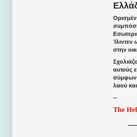
Ελλάδ
Ορισμέν
συμπόσι
Εσωτερι
Ίλιντεν 
στην οι
Σχολιάζ
αυτούς 
σύμφωνα 
λαού και
--
The Hel