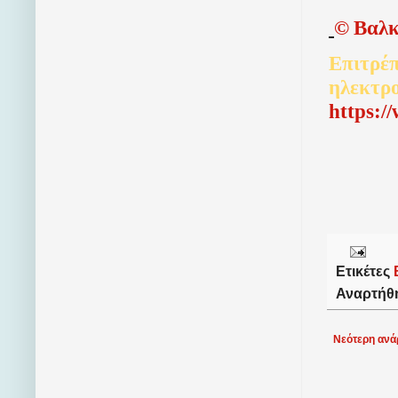
©
Βαλκ
Επιτρέπ
ηλεκτρ
http
s
:/
Ετικέτες
Αναρτήθ
Νεότερη ανά