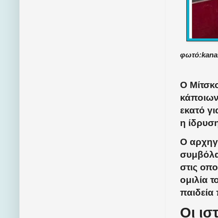
φωτό:kana
Ο Μίτσκο
κάποιων
εκατό γι
η ίδρυση
Ο αρχηγ
συμβόλα
στις οπο
ομιλία τ
παιδεία 
Οι ισ