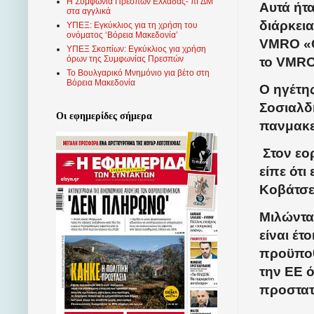
Η Συμφωνία Πρεσπών Ελλάδας- πΓΔΜ
Αυτά ήτ
στα αγγλικά
διάρκει
ΥΠΕΞ: Εγκύκλιος για τη χρήση του
ονόματος ‘Βόρεια Μακεδονία’
VMRO «Ο
ΥΠΕΞ Σκοπίων: Εγκύκλιος για χρήση
όρων της Συμφωνίας Πρεσπών
το VMR
Το Βουλγαρικό Μνημόνιο για βέτο στη
Βόρεια Μακεδονία
Ο ηγέτ
Σοσιαλδ
Οι εφημερίδες σήμερα
πανμακε
Στον εο
είπε ότι
Κοβάτσε
Μιλώντας
είναι έτ
προϋποθ
την ΕΕ ό
προστατ