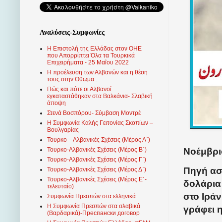
Αναλύσεις-Συμφωνίες
Η Επιστολή της Ελλάδας στον ΟΗΕ
που Απορρίπτει Όλα τα Τουρκικά
Επιχειρήματα - 25 Μαΐου 2022
Η προέλευση των Αλβανών και η θέση
τους στην Οθωμα...
Πώς και πότε οι Αλβανοί
εγκαταστάθηκαν στα Βαλκάνια- Σλαβική
άποψη
Στενά Βοσπόρου- Σύμβαση Μοντρέ
Η Συμφωνία Καλής Γειτονίας Σκοπίων –
Βουλγαρίας
Τουρκο – Αλβανικές Σχέσεις (Mέρος Α΄)
Νοέμβρι
Τουρκο-Αλβανικές Σχέσεις (Μέρος Β΄)
Τουρκο-Αλβανικές Σχέσεις (Μέρος Γ΄)
Πηγή ασ
Τουρκο-Αλβανικές Σχέσεις (Μέρος Δ΄)
Τουρκο-Αλβανικές Σχέσεις (Μέρος Ε΄-
δολάρια
τελευταίο)
στο Ιρά
Συμφωνία Πρεσπών στα ελληνικά
Η Συμφωνία Πρεσπών στα σλαβικά
γράφει 
(Βαρδαρικά)-Преспански договор