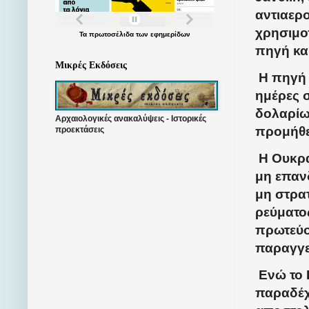
αντιαερ
χρησιμο
Τα
πρωτοσέλιδα
των
εφημερίδων
πηγή και
Μικρές Εκδόσεις
Η πηγή 
ημέρες 
δολαρίων
Αρχαιολογικές ανακαλύψεις - Ιστορικές
προμήθε
προεκτάσεις
Η Ουκρα
μη επαν
μη στρα
ρεύματος
πρωτεύου
παραγγε
Ενώ το 
παραδέχτ