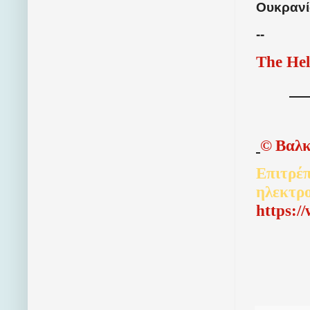
Ουκρανί
--
The Hel
©
Βαλκ
Επιτρέπ
ηλεκτρ
http
s
:/