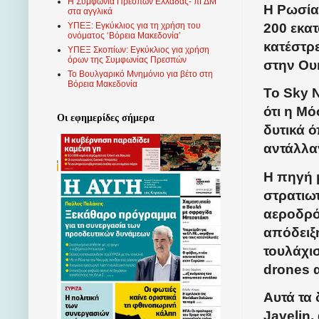
Η Συμφωνία Πρεσπών Ελλάδας- πΓΔΜ
Η Ρωσία 
στα αγγλικά
200 εκα
ΥΠΕΞ: Εγκύκλιος για τη χρήση του
ονόματος ‘Βόρεια Μακεδονία’
κατέστρ
ΥΠΕΞ Σκοπίων: Εγκύκλιος για χρήση
όρων της Συμφωνίας Πρεσπών
στην Ου
Το Βουλγαρικό Μνημόνιο για βέτο στη
Βόρεια Μακεδονία
Το Sky 
ότι η Μ
Οι εφημερίδες σήμερα
δυτικά 
αντάλλα
Η πηγή 
στρατιω
αεροδρό
απόδειξ
τουλάχι
drones α
Αυτά τα 
Javelin,