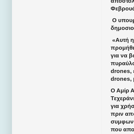
αποστολ
Φεβρουά
Ο υπουρ
δημοσιο
«Αυτή η
προμήθε
για να β
πυραύλο
drones, 
drones,
Ο Αμίρ 
Τεχεράν
για χρή
πριν απ
συμφωνη
που απο