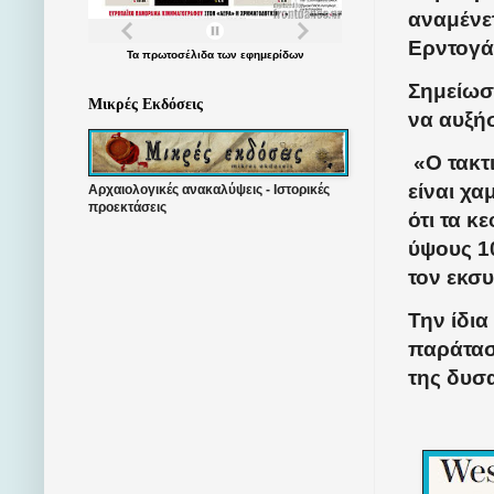
αναμένετ
Ερντογά
Τα
πρωτοσέλιδα
των
εφημερίδων
Σημείωσε
Μικρές Εκδόσεις
να αυξήσ
«Ο τακτ
είναι χα
Αρχαιολογικές ανακαλύψεις - Ιστορικές
προεκτάσεις
ότι τα 
ύψους 1
τον εκσ
Την ίδια
παράτασ
της δυσ