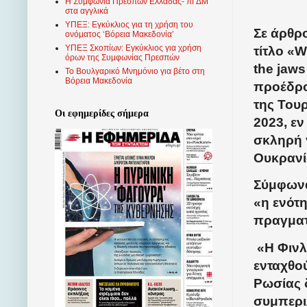
Η Συμφωνία Πρεσπών Ελλάδας- πΓΔΜ
στα αγγλικά
ΥΠΕΞ: Εγκύκλιος για τη χρήση του
Σε άρθρ
ονόματος ‘Βόρεια Μακεδονία’
ΥΠΕΞ Σκοπίων: Εγκύκλιος για χρήση
τίτλο «W
όρων της Συμφωνίας Πρεσπών
the jaw
Το Βουλγαρικό Μνημόνιο για βέτο στη
Βόρεια Μακεδονία
προέδρο
της Του
Οι εφημερίδες σήμερα
2023, ε
σκληρή 
Ουκρανί
Σύμφωνα
«η ενότη
πραγματ
«Η Φινλ
ενταχθού
Ρωσίας 
συμπερι