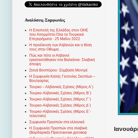
Αναλύσεις-Συμφωνίες
Η Επιστολή της Ελλάδας στον ΟΗΕ
που Απορρίπτει Όλα τα Τουρκικά
Επιχειρήματα - 25 Μαΐου 2022
Η προέλευση των Αλβανών και η θέση
τους στην Οθωμα...
Πώς και πότε οι Αλβανοί
εγκαταστάθηκαν στα Βαλκάνια- Σλαβική
άποψη
Στενά Βοσπόρου- Σύμβαση Μοντρέ
Η Συμφωνία Καλής Γειτονίας Σκοπίων –
Βουλγαρίας
Τουρκο – Αλβανικές Σχέσεις (Mέρος Α΄)
Τουρκο-Αλβανικές Σχέσεις (Μέρος Β΄)
Τουρκο-Αλβανικές Σχέσεις (Μέρος Γ΄)
Τουρκο-Αλβανικές Σχέσεις (Μέρος Δ΄)
Τουρκο-Αλβανικές Σχέσεις (Μέρος Ε΄-
τελευταίο)
Συμφωνία Πρεσπών στα ελληνικά
Ιανουάρι
Η Συμφωνία Πρεσπών στα σλαβικά
(Βαρδαρικά)-Преспански договор