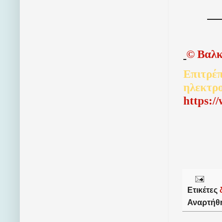
©
Βαλκ
Επιτρέπ
ηλεκτρ
http
s
:/
Ετικέτες
Αναρτήθ