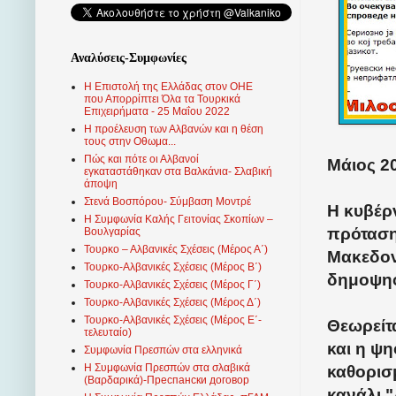
Αναλύσεις-Συμφωνίες
Η Επιστολή της Ελλάδας στον ΟΗΕ
που Απορρίπτει Όλα τα Τουρκικά
Επιχειρήματα - 25 Μαΐου 2022
Η προέλευση των Αλβανών και η θέση
τους στην Οθωμα...
Πώς και πότε οι Αλβανοί
Μάιος 20
εγκαταστάθηκαν στα Βαλκάνια- Σλαβική
άποψη
Στενά Βοσπόρου- Σύμβαση Μοντρέ
Η κυβέρ
Η Συμφωνία Καλής Γειτονίας Σκοπίων –
πρόταση
Βουλγαρίας
Τουρκο – Αλβανικές Σχέσεις (Mέρος Α΄)
Μακεδονί
Τουρκο-Αλβανικές Σχέσεις (Μέρος Β΄)
δημοψηφ
Τουρκο-Αλβανικές Σχέσεις (Μέρος Γ΄)
Τουρκο-Αλβανικές Σχέσεις (Μέρος Δ΄)
Τουρκο-Αλβανικές Σχέσεις (Μέρος Ε΄-
Θεωρείτα
τελευταίο)
και η ψη
Συμφωνία Πρεσπών στα ελληνικά
Η Συμφωνία Πρεσπών στα σλαβικά
καθορισμ
(Βαρδαρικά)-Преспански договор
κανάλι "