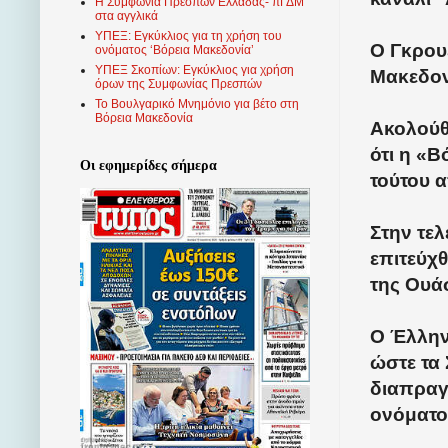
Η Συμφωνία Πρεσπών Ελλάδας- πΓΔΜ
στα αγγλικά
ΥΠΕΞ: Εγκύκλιος για τη χρήση του
Ο Γκρου
ονόματος ‘Βόρεια Μακεδονία’
ΥΠΕΞ Σκοπίων: Εγκύκλιος για χρήση
Μακεδονί
όρων της Συμφωνίας Πρεσπών
Το Βουλγαρικό Μνημόνιο για βέτο στη
Βόρεια Μακεδονία
Ακολούθ
ότι η «
Οι εφημερίδες σήμερα
τούτου 
Στην τε
επιτεύχ
της Ουά
Ο Έλλην
ώστε τα
διαπραγ
ονόματο