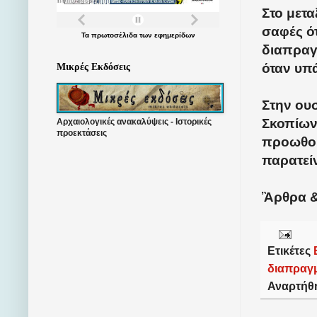
Στο μετα
σαφές ό
Τα
πρωτοσέλιδα
των
εφημερίδων
διαπραγ
όταν υπά
Μικρές Εκδόσεις
Στην ουσ
Σκοπίων 
Αρχαιολογικές ανακαλύψεις - Ιστορικές
προεκτάσεις
προωθού
παρατεί
Ἂρθρα &
Ετικέτες
διαπραγμ
Αναρτήθ