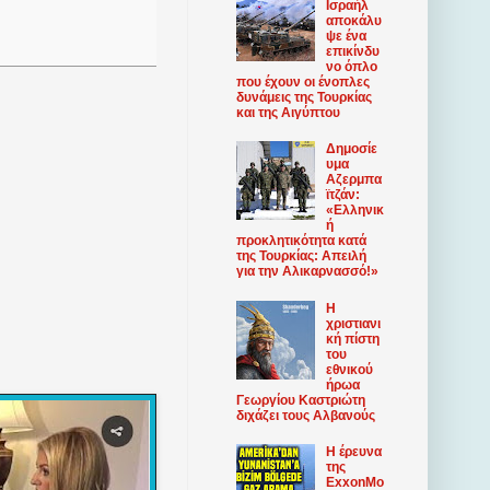
Ισραήλ
αποκάλυ
ψε ένα
επικίνδυ
νο όπλο
που έχουν οι ένοπλες
δυνάμεις της Τουρκίας
και της Αιγύπτου
Δημοσίε
υμα
Αζερμπα
ϊτζάν:
«Ελληνικ
ή
προκλητικότητα κατά
της Τουρκίας: Απειλή
για την Αλικαρνασσό!»
Η
χριστιανι
κή πίστη
του
εθνικού
ήρωα
Γεωργίου Καστριώτη
διχάζει τους Αλβανούς
Η έρευνα
της
ExxonMo