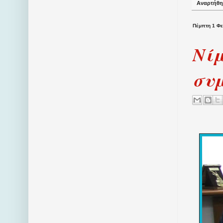
Αναρτήθη
Πέμπτη 1 Φ
Νίμ
συμ