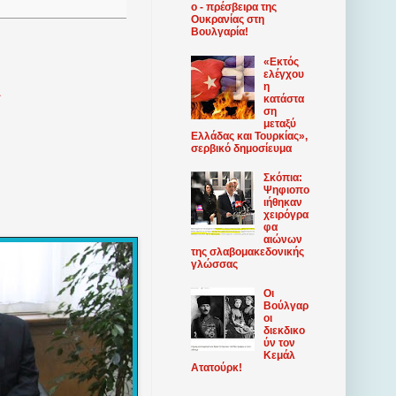
ο - πρέσβειρα της
Ουκρανίας στη
Βουλγαρία!
«Εκτός
ελέγχου
η
κατάστα
ση
μεταξύ
Ελλάδας και Τουρκίας»,
σερβικό δημοσίευμα
Σκόπια:
Ψηφιοπο
ιήθηκαν
χειρόγρα
φα
αιώνων
της σλαβομακεδονικής
γλώσσας
Οι
Βούλγαρ
οι
διεκδικο
ύν τον
Κεμάλ
Ατατούρκ!