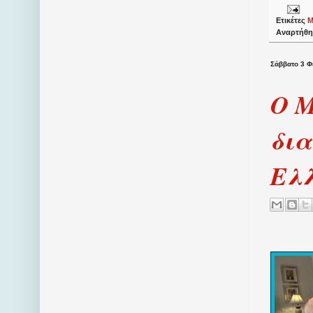
Ετικέτες
Μ
Αναρτήθη
Σάββατο 3 Φ
Ο Μ
δια
Ελλ