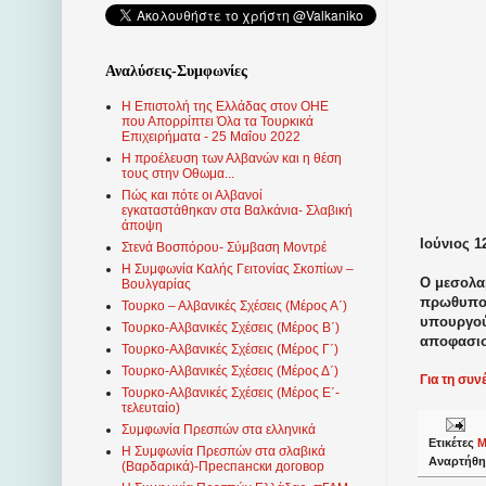
Αναλύσεις-Συμφωνίες
Η Επιστολή της Ελλάδας στον ΟΗΕ
που Απορρίπτει Όλα τα Τουρκικά
Επιχειρήματα - 25 Μαΐου 2022
Η προέλευση των Αλβανών και η θέση
τους στην Οθωμα...
Πώς και πότε οι Αλβανοί
εγκαταστάθηκαν στα Βαλκάνια- Σλαβική
άποψη
Ιούνιος 12
Στενά Βοσπόρου- Σύμβαση Μοντρέ
Η Συμφωνία Καλής Γειτονίας Σκοπίων –
Ο μεσολα
Βουλγαρίας
πρωθυπου
Τουρκο – Αλβανικές Σχέσεις (Mέρος Α΄)
υπουργούς
Τουρκο-Αλβανικές Σχέσεις (Μέρος Β΄)
αποφασισ
Τουρκο-Αλβανικές Σχέσεις (Μέρος Γ΄)
Τουρκο-Αλβανικές Σχέσεις (Μέρος Δ΄)
Για τη συν
Τουρκο-Αλβανικές Σχέσεις (Μέρος Ε΄-
τελευταίο)
Συμφωνία Πρεσπών στα ελληνικά
Ετικέτες
Μ
Η Συμφωνία Πρεσπών στα σλαβικά
Αναρτήθη
(Βαρδαρικά)-Преспански договор