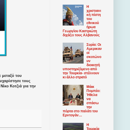
Η
χριστιανι
κή πίστη
του
εθνικού
ήρωα
Γεωργίου Καστριώτη
διχάζει τους Αλβανούς
Συρία: Οι
Αμερικαν
οί
σκοτώνο
υν
διοικητή
υποστηριζόμενο από
την Τουρκία- στέλνουν
ε μεταξύ του
κι άλλο στρατό
υχαρίστησε τους
Νίκο Κοτζιά για την
Μάικ
Πομπέο:
Ήθελα
να
σπάσω
την
πόρτα στο παλάτι του
Ερντογάν…
Η
Τουρκία