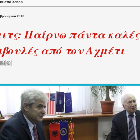
κε από
Xenon
εβρουαρίου 2018
ιτς: Παίρνω πάντα καλές
βουλές από τον Αχμέτι