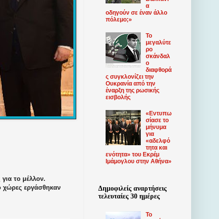
α
οδηγούν σε έναν άλλο
πόλεμο;»
Το
μεγαλύτε
ρο
σκάνδαλ
ο
διαφθορά
ς συγκλονίζει την
Ουκρανία από την
έναρξη της ρωσικής
εισβολής
«Εντυπω
σίασε το
μήνυμα
για
«αδελφό
τητα και
ενότητα» του Εκρέμ
Ιμάμογλου στην Αθήνα»
για το μέλλον.
ο χώρες εργάσθηκαν
Δημοφιλείς αναρτήσεις
τελευταίες 30 ημέρες
Το