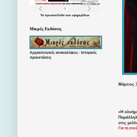
Τα
πρωτοσέλιδα
των
εφημερίδων
Μικρές Εκδόσεις
Αρχαιολογικές ανακαλύψεις - Ιστορικές
προεκτάσεις
Μάρτιος 3
«Η ολοήμ
Παράλληλ
στις μελ
Για τη συν