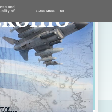
ress and
ality of
LEARN MORE
OK