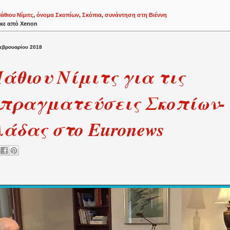
άθιου Νίμιτς
,
όνομα Σκοπίων
,
Σκόπια
,
συνάντηση στη Βιέννη
κε από
Xenon
εβρουαρίου 2018
άθιου Νίμιτς για τις
πραγματεύσεις Σκοπίων-
άδας στο Euronews