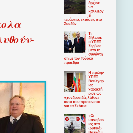
άρχισε
να
καλλιεργ
εί
κολα
τεράστιες εκτάσεις στο
Σουδάν
λυθούν-
Τι
δήλωσε
ο ΥΠΕΞ
Σερβίας
μετά τη
συνάντη
ση με τον Τούρκο
πρόεδρο
Η πρώην
ΥΠΕΞ
Βουλγαρ
ίας
χαρακτή
ρισε ως
«χονδροειδές λάθος»
αυτό που προτείνεται
για τα Σκόπια
«Οι
υπνοβασ
ίες στα
(δυτικά)
Βαλκάνι