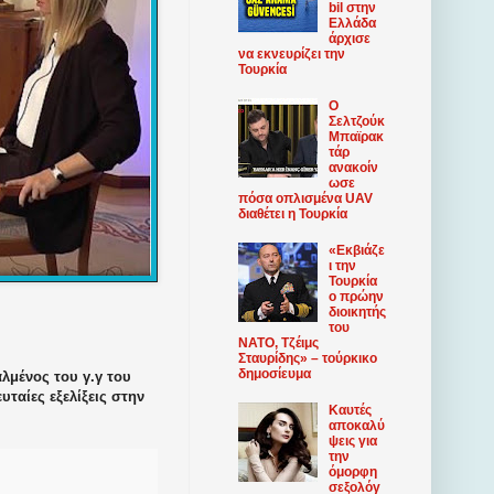
bil στην
Ελλάδα
άρχισε
να εκνευρίζει την
Τουρκία
Ο
Σελτζούκ
Μπαϊρακ
τάρ
ανακοίν
ωσε
πόσα οπλισμένα UAV
διαθέτει η Τουρκία
«Εκβιάζε
ι την
Τουρκία
ο πρώην
διοικητής
του
ΝΑΤΟ, Τζέιμς
Σταυρίδης» – τούρκικο
δημοσίευμα
αλμένος του γ.γ του
λευταίες εξελίξεις στην
Καυτές
αποκαλύ
ψεις για
την
όμορφη
σεξολόγ