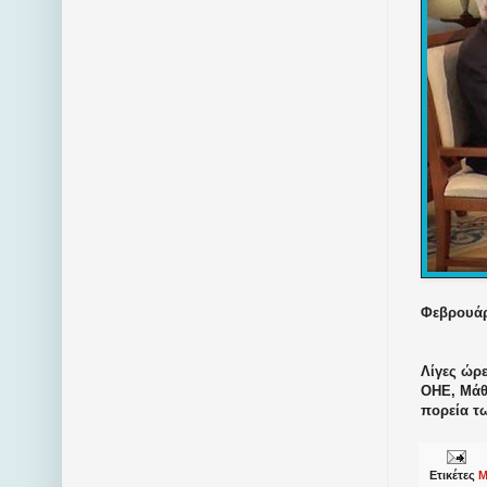
Φεβρουάρι
Λίγες ώρε
ΟΗΕ, Μάθ
πορεία τ
Ετικέτες
Μ