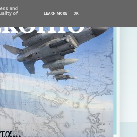
ress and
ality of
LEARN MORE
OK