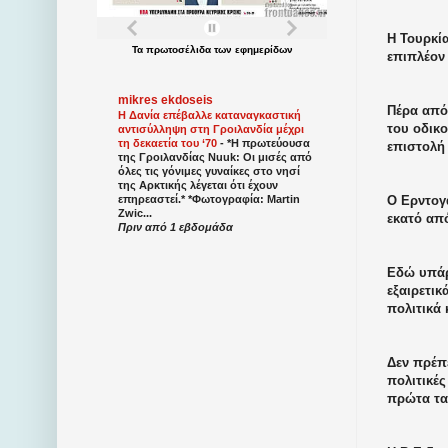
Η Τουρκί
Τα
πρωτοσέλιδα
των
εφημερίδων
επιπλέον 
mikres ekdoseis
Πέρα από 
Η Δανία επέβαλλε καταναγκαστική
του οδικο
αντισύλληψη στη Γροιλανδία μέχρι
τη δεκαετία του ‘70
-
*Η πρωτεύουσα
επιστολή
της Γροιλανδίας Nuuk: Οι μισές από
όλες τις γόνιμες γυναίκες στο νησί
της Αρκτικής λέγεται ότι έχουν
Ο Ερντογ
επηρεαστεί.* *Φωτογραφία: Martin
Zwic...
εκατό από
Πριν από 1 εβδομάδα
Εδώ υπάρχ
εξαιρετι
πολιτικά 
Δεν πρέπε
πολιτικές
πρώτα τα