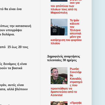
ουν για
τον απόπλου των
ό θα είναι ένα
πλοίων τους από τη
Μαριούπολη
Το Ιράν
κάλεσε
 όπως την κατασκευή
τον
χουν υπογράψει
Έλληνα
απεσταλ
α δολάρια.
μένο για
κατάσχεση του φορτίου
πλοίου
ν από
15 έως 20 τοις
Δημοφιλείς αναρτήσεις
τελευταίες 30 ημέρες
ς δυνάμεις ή είναι
οούν τα βασικά
Ρωσία:
Συνελήφ
θη
Καναδός
στρατηγό
γάν, αυτές είναι
ς που
προσπάθησε να
ατα, αλλά βλέπουν
δραπετεύσει από το
Azovstal
«Προσβε