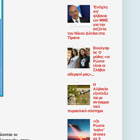
‘Ενόχλη
ση’
αλβανικ
ών ΜΜΕ
για την
ατζέντα
του Νίκου Δένδια στα
Τίρανα
Βουλγαρ
ία: Ο
μύθος «οι
Ρώσοι
είναι οι
Σλάβοι
αδερφοί μας»...
Η
Αλβανία
εξοπλίζε
ται με
αντιαρμα
τικό
πυραυλικό σύστημα
«Οι
Ρώσοι
‘καίνε’
ύονται οι
drones
σε 5