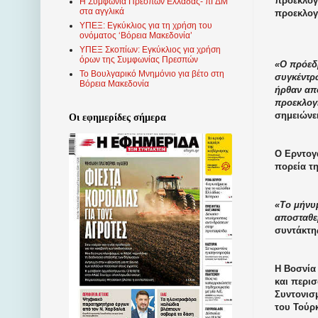
προεκλογ
Η Συμφωνία Πρεσπών Ελλάδας- πΓΔΜ
στα αγγλικά
προεκλογ
ΥΠΕΞ: Εγκύκλιος για τη χρήση του
ονόματος ‘Βόρεια Μακεδονία’
ΥΠΕΞ Σκοπίων: Εγκύκλιος για χρήση
όρων της Συμφωνίας Πρεσπών
«Ο πρόεδ
Το Βουλγαρικό Μνημόνιο για βέτο στη
συγκέντρ
Βόρεια Μακεδονία
ήρθαν απ
προεκλογ
σημειώνε
Οι εφημερίδες σήμερα
Ο Ερντογά
πορεία τ
«Το μήνυμ
αποσταθε
συντάκτη
Η Βοσνία 
και περισ
Συντονισμ
του Τούρκ