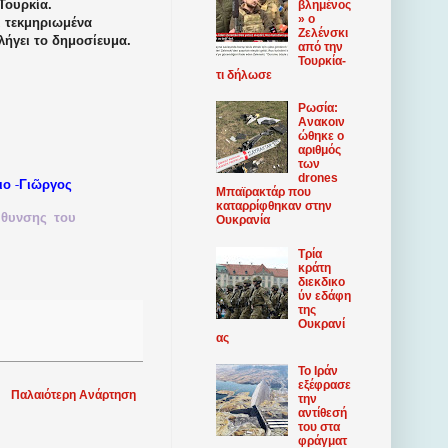
 Τουρκία.
βλημένος
» ο
ι τεκμηριωμένα
Ζελένσκι
ήγει το δημοσίευμα.
από την
Τουρκία-
τι δήλωσε
Ρωσία:
Ανακοιν
ώθηκε ο
αριθμός
των
drones
-
ιο
Γιῶργος
Μπαϊρακτάρ που
καταρρίφθηκαν στην
ύθυνσης
του
Ουκρανία
Τρία
κράτη
διεκδικο
ύν εδάφη
της
Ουκρανί
ας
Το Ιράν
εξέφρασε
Παλαιότερη Ανάρτηση
την
αντίθεσή
του στα
φράγματ