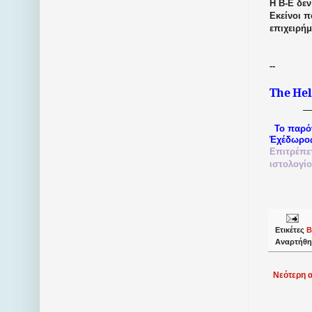
Η Β-Ε δεν
Εκείνοι 
επιχειρή
--
The
Hel
Το παρό
Ἐχέδωρο
Επιτρέπε
ιστολογί
Ετικέτες
Β
Αναρτήθη
Νεότερη 