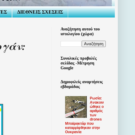
ΤΕΣ
ΔΙΕΘΝΕΙΣ ΣΧΕΣΕΙΣ
Αναζήτηση αυτού του
ιστολογίου (χώρα)
ογάν:
Συνολικές προβολές
σελίδας -Μέτρηση
Google
Δημοφιλείς αναρτήσεις
εβδομάδας
Ρωσία:
Ανακοιν
ώθηκε ο
αριθμός
των
drones
Μπαϊρακτάρ που
καταρρίφθηκαν στην
Ουκρανία