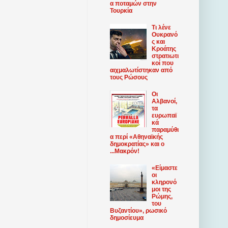
α ποταμών στην
Τουρκία
Τι λένε
Ουκρανό
ς και
Κροάτης
στρατιωτι
κοί που
αιχμαλωτίστηκαν από
τους Ρώσους
Οι
Αλβανοί,
τα
ευρωπαϊ
κά
παραμύθι
α περί «Αθηναϊκής
δημοκρατίας» και ο
...Μακρόν!
«Είμαστε
οι
κληρονό
μοι της
Ρώμης,
του
Βυζαντίου», ρωσικό
δημοσίευμα