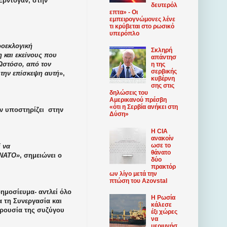
Ερντογάν, στην
δευτερόλ
επτα» - Οι
εμπειρογνώμονες λένε
τι κρύβεται στο ρωσικό
υπερόπλο
ροεκλογική
Σκληρή
 και εκείνους που
απάντησ
Ωστόσο, από τον
η της
σερβικής
 την επίσκεψη αυτή
»,
κυβέρνη
σης στις
δηλώσεις του
Αμερικανού πρέσβη
«ότι η Σερβία ανήκει στη
ην υποστηρίζει
στην
Δύση»
Η CIA
ανακοίν
ωσε το
 να
θάνατο
 ΝΑΤΟ»
, σημειώνει ο
δύο
πρακτόρ
ων λίγο μετά την
πτώση του Azovstal
δημοσίευμα- αντλεί όλο
Η Ρωσία
α τη Συνεργασία και
κάλεσε
αρουσία της συζύγου
έξι χώρες
να
μεριμνήσ