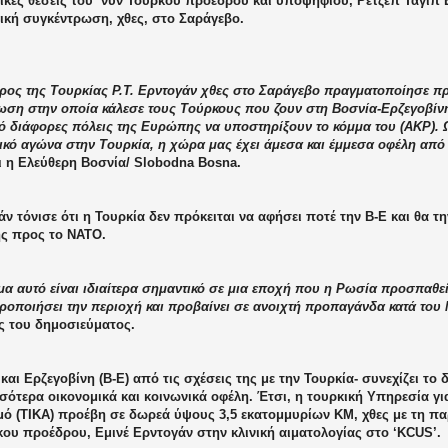
ικές θέσεις του
νυν Τούρκου προέδρου και υποψηφίου, Ρετζέπ Ταγίπ 
ική συγκέντρωση, χθες, στο Σαράγεβο.
ρος της Τουρκίας Ρ.Τ. Ερντογάν χθες στο Σαράγεβο πραγματοποίησε π
ωση στην οποία κάλεσε τους Τούρκους που ζουν στη Βοσνία-Ερζεγοβίνη
ό διάφορες πόλεις της Ευρώπης να υποστηρίξουν το κόμμα του (AKP). 
ικό αγώνα στην Τουρκία, η χώρα μας έχει άμεσα και έμμεσα οφέλη από
ι η Ελεύθερη Βοσνία/
Slobodna
Bosna
.
ν τόνισε ότι η Τουρκία δεν πρόκειται να αφήσει ποτέ την Β-Ε και θα τ
ης προς το ΝΑΤΟ.
α αυτό είναι ιδιαίτερα σημαντικό σε μια εποχή που η Ρωσία προσπαθεί
ροποιήσει την περιοχή και προβαίνει σε ανοιχτή προπαγάνδα κατά του
ς του δημοσιεύματος.
και Ερζεγοβίνη (Β-Ε) από τις σχέσεις της με την Τουρκία- συνεχίζει το 
σότερα οικονομικά και κοινωνικά οφέλη. Έτσι, η τουρκική Υπηρεσία γι
ό (
TIKA
) προέβη σε δωρεά ύψους 3,5 εκατομμυρίων ΚΜ, χθες με τη π
ου προέδρου, Εμινέ Ερντογάν στην κλινική αιματολογίας στο ‘
KCUS
’.