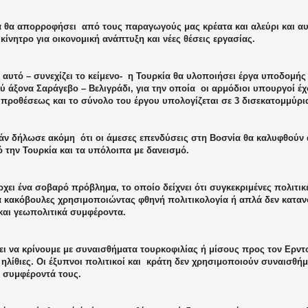
α θα απορροφήσει
από τους παραγωγούς μας κρέατα και αλεύρι και αυτ
κίνητρο για οικονομική ανάπτυξη και νέες θέσεις εργασίας.
αυτό – συνεχίζει το κείμενο-
η Τουρκία θα υλοποιήσει έργα υποδομής
ύ άξονα Σαράγεβο – Βελιγράδι, για την οποία
οι αρμόδιοι υπουργοί έ
 προθέσεως και το σύνολο του έργου υπολογίζεται σε 3 δισεκατομμύρι
άν δήλωσε ακόμη
ότι οι άμεσες επενδύσεις στη Βοσνία θα καλυφθού
 την Τουρκία και τα υπόλοιπα με δανεισμό.
ει ένα σοβαρό πρόβλημα, το οποίο δείχνει ότι συγκεκριμένες πολιτικέ
κά κακόβουλες χρησιμοποιώντας φθηνή πολιτικολογία ή απλά δεν καταν
και γεωπολιτικά συμφέροντα.
ι να κρίνουμε με συναισθήματα τουρκοφιλίας ή μίσους προς τον Ερντο
 ηλίθιες. Οι έξυπνοι πολιτικοί και
κράτη δεν χρησιμοποιούν συναισθήμ
 συμφέροντά τους.