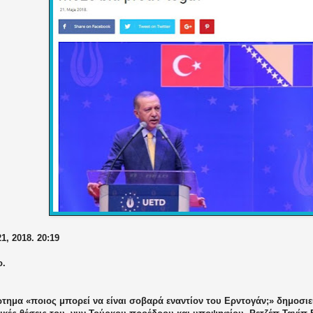
1, 2018. 20:19
ο.
τημα «ποιος μπορεί να είναι σοβαρά εναντίον του Ερντογάν;» δημοσιε