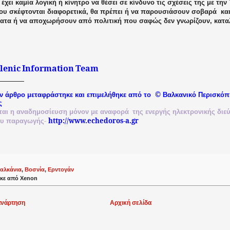
 έχει καμία λογική ή κίνητρο να θέσει σε κίνδυνο τις σχέσεις της με την
που σκέφτονται διαφορετικά, θα πρέπει ή να παρουσιάσουν σοβαρά
κα
ματα ή να αποχωρήσουν από πολιτική που σαφώς δεν γνωρίζουν, καταλ
lenic
Information
Team
©
ν άρθρο μεταφράστηκε και επιμελήθηκε από το
Βαλκανικό
Περισκόπ
ς
ται
η
αναδημοσίευση
μόνον
με
αναφορά
της
ενεργής
ηλεκτρονικής
διε
-
http://www.echedoros-a.gr
ου
παραγωγής
αλκάνια
,
Βοσνία
,
Ερντογάν
κε από
Xenon
ανάρτηση
Αρχική σελίδα