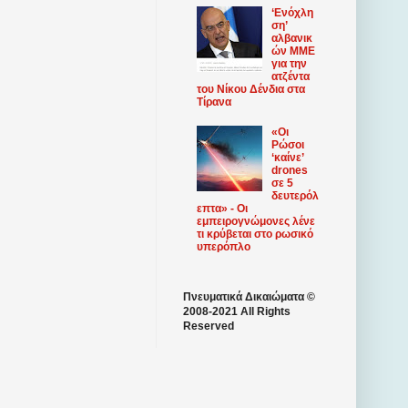
‘Ενόχλη
ση’
αλβανικ
ών ΜΜΕ
για την
ατζέντα
του Νίκου Δένδια στα
Τίρανα
«Οι
Ρώσοι
‘καίνε’
drones
σε 5
δευτερόλ
επτα» - Οι
εμπειρογνώμονες λένε
τι κρύβεται στο ρωσικό
υπερόπλο
Πνευματικά Δικαιώματα ©
2008-2021 All Rights
Reserved