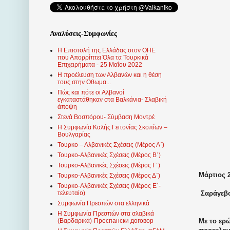
Αναλύσεις-Συμφωνίες
Η Επιστολή της Ελλάδας στον ΟΗΕ
που Απορρίπτει Όλα τα Τουρκικά
Επιχειρήματα - 25 Μαΐου 2022
Η προέλευση των Αλβανών και η θέση
τους στην Οθωμα...
Πώς και πότε οι Αλβανοί
εγκαταστάθηκαν στα Βαλκάνια- Σλαβική
άποψη
Στενά Βοσπόρου- Σύμβαση Μοντρέ
Η Συμφωνία Καλής Γειτονίας Σκοπίων –
Βουλγαρίας
Τουρκο – Αλβανικές Σχέσεις (Mέρος Α΄)
Τουρκο-Αλβανικές Σχέσεις (Μέρος Β΄)
Τουρκο-Αλβανικές Σχέσεις (Μέρος Γ΄)
Μάρτιος 2
Τουρκο-Αλβανικές Σχέσεις (Μέρος Δ΄)
Τουρκο-Αλβανικές Σχέσεις (Μέρος Ε΄-
Σαράγεβ
τελευταίο)
Συμφωνία Πρεσπών στα ελληνικά
Η Συμφωνία Πρεσπών στα σλαβικά
Με το ερώ
(Βαρδαρικά)-Преспански договор