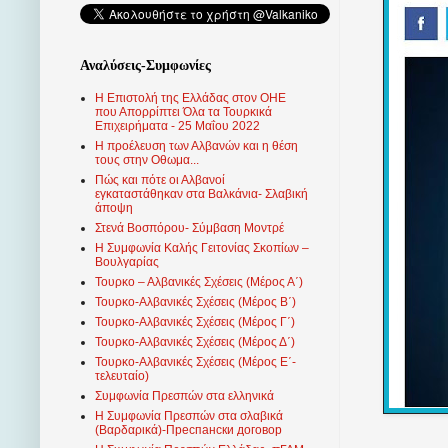
Αναλύσεις-Συμφωνίες
Η Επιστολή της Ελλάδας στον ΟΗΕ
που Απορρίπτει Όλα τα Τουρκικά
Επιχειρήματα - 25 Μαΐου 2022
Η προέλευση των Αλβανών και η θέση
τους στην Οθωμα...
Πώς και πότε οι Αλβανοί
εγκαταστάθηκαν στα Βαλκάνια- Σλαβική
άποψη
Στενά Βοσπόρου- Σύμβαση Μοντρέ
Η Συμφωνία Καλής Γειτονίας Σκοπίων –
Βουλγαρίας
Τουρκο – Αλβανικές Σχέσεις (Mέρος Α΄)
Τουρκο-Αλβανικές Σχέσεις (Μέρος Β΄)
Τουρκο-Αλβανικές Σχέσεις (Μέρος Γ΄)
Τουρκο-Αλβανικές Σχέσεις (Μέρος Δ΄)
Τουρκο-Αλβανικές Σχέσεις (Μέρος Ε΄-
τελευταίο)
Συμφωνία Πρεσπών στα ελληνικά
Η Συμφωνία Πρεσπών στα σλαβικά
(Βαρδαρικά)-Преспански договор