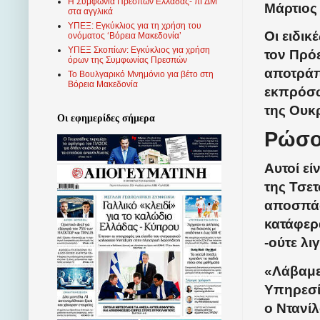
Η Συμφωνία Πρεσπών Ελλάδας- πΓΔΜ
Μάρτιος 
στα αγγλικά
ΥΠΕΞ: Εγκύκλιος για τη χρήση του
Οι ειδι
ονόματος ‘Βόρεια Μακεδονία’
ΥΠΕΞ Σκοπίων: Εγκύκλιος για χρήση
τον Πρόε
όρων της Συμφωνίας Πρεσπών
αποτράπ
Το Βουλγαρικό Μνημόνιο για βέτο στη
Βόρεια Μακεδονία
εκπρόσω
της Ουκ
Οι εφημερίδες σήμερα
Ρώσο
Αυτοί εί
της Τσετ
αποσπάσ
κατάφερ
-ούτε λι
«Λάβαμε
Υπηρεσί
ο Ντανί