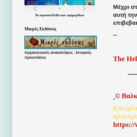
Μέχρι στ
αυτή την
Τα
πρωτοσέλιδα
των
εφημερίδων
επιβεβαι
Μικρές Εκδόσεις
--
Αρχαιολογικές ανακαλύψεις - Ιστορικές
The Hel
προεκτάσεις
©
Βαλκ
Επιτρέπ
ηλεκτρ
http
s
:/