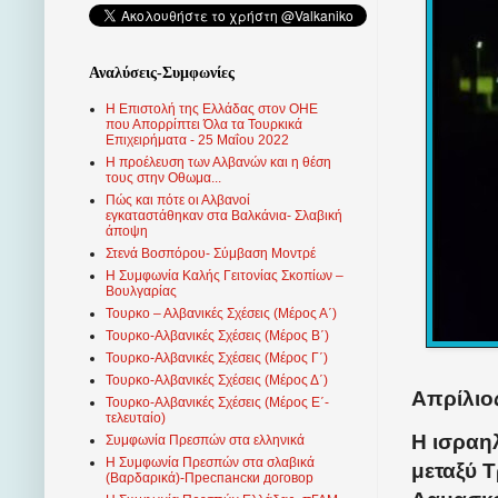
Αναλύσεις-Συμφωνίες
Η Επιστολή της Ελλάδας στον ΟΗΕ
που Απορρίπτει Όλα τα Τουρκικά
Επιχειρήματα - 25 Μαΐου 2022
Η προέλευση των Αλβανών και η θέση
τους στην Οθωμα...
Πώς και πότε οι Αλβανοί
εγκαταστάθηκαν στα Βαλκάνια- Σλαβική
άποψη
Στενά Βοσπόρου- Σύμβαση Μοντρέ
Η Συμφωνία Καλής Γειτονίας Σκοπίων –
Βουλγαρίας
Τουρκο – Αλβανικές Σχέσεις (Mέρος Α΄)
Τουρκο-Αλβανικές Σχέσεις (Μέρος Β΄)
Τουρκο-Αλβανικές Σχέσεις (Μέρος Γ΄)
Τουρκο-Αλβανικές Σχέσεις (Μέρος Δ΄)
Απρίλιος
Τουρκο-Αλβανικές Σχέσεις (Μέρος Ε΄-
τελευταίο)
Η ισραη
Συμφωνία Πρεσπών στα ελληνικά
Η Συμφωνία Πρεσπών στα σλαβικά
μεταξύ Τ
(Βαρδαρικά)-Преспански договор