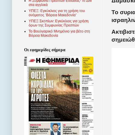
Δαμασκ
Η Συμφωνία Πρεσπών Ελλάδας- πΓΔΜ
στα αγγλικά
ΥΠΕΞ: Εγκύκλιος για τη χρήση του
Το συρι
ονόματος ‘Βόρεια Μακεδονία’
ισραηλι
ΥΠΕΞ Σκοπίων: Εγκύκλιος για χρήση
όρων της Συμφωνίας Πρεσπών
Ακτιβισ
Το Βουλγαρικό Μνημόνιο για βέτο στη
Βόρεια Μακεδονία
σημειώθη
Οι εφημερίδες σήμερα