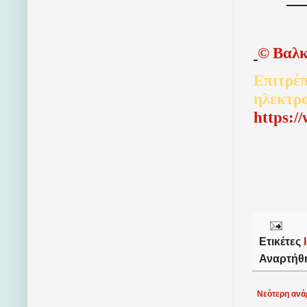
©
Βαλκ
Επιτρέπ
ηλεκτρ
http
s
:/
Ετικέτες
Αναρτήθ
Νεότερη ανά