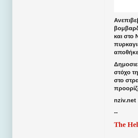
Ανεπιβε
βομβαρδ
και στο 
πυρκαγι
αποθήκες
Δημοσιεύ
στόχο τ
στο στρ
προορίζ
nziv.net
--
The Hel