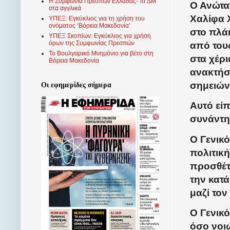
Η Συμφωνία Πρεσπών Ελλάδας- πΓΔΜ
Ο Ανώτα
στα αγγλικά
Χαλίφα Χ
ΥΠΕΞ: Εγκύκλιος για τη χρήση του
ονόματος ‘Βόρεια Μακεδονία’
στο πλά
ΥΠΕΞ Σκοπίων: Εγκύκλιος για χρήση
όρων της Συμφωνίας Πρεσπών
από του
Το Βουλγαρικό Μνημόνιο για βέτο στη
στα χέρι
Βόρεια Μακεδονία
ανακτήσε
σημειών
Οι εφημερίδες σήμερα
Αυτό είπ
συνάντη
Ο Γενικό
πολιτική
προσθέτ
την κατ
μαζί τον
Ο Γενικό
όσο νοι