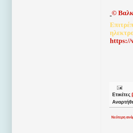
©
Βαλκ
Επιτρέπ
ηλεκτρ
http
s
:/
Ετικέτες
Αναρτήθ
Νεότερη ανά