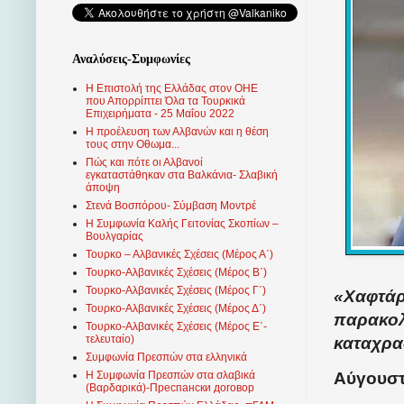
Αναλύσεις-Συμφωνίες
Η Επιστολή της Ελλάδας στον ΟΗΕ
που Απορρίπτει Όλα τα Τουρκικά
Επιχειρήματα - 25 Μαΐου 2022
Η προέλευση των Αλβανών και η θέση
τους στην Οθωμα...
Πώς και πότε οι Αλβανοί
εγκαταστάθηκαν στα Βαλκάνια- Σλαβική
άποψη
Στενά Βοσπόρου- Σύμβαση Μοντρέ
Η Συμφωνία Καλής Γειτονίας Σκοπίων –
Βουλγαρίας
Τουρκο – Αλβανικές Σχέσεις (Mέρος Α΄)
Τουρκο-Αλβανικές Σχέσεις (Μέρος Β΄)
Τουρκο-Αλβανικές Σχέσεις (Μέρος Γ΄)
«Χαφτάρ:
Τουρκο-Αλβανικές Σχέσεις (Μέρος Δ΄)
παρακολ
Τουρκο-Αλβανικές Σχέσεις (Μέρος Ε΄-
τελευταίο)
καταχρα
Συμφωνία Πρεσπών στα ελληνικά
Αύγουστ
Η Συμφωνία Πρεσπών στα σλαβικά
(Βαρδαρικά)-Преспански договор