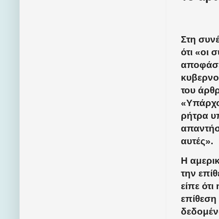
Στη συνέ
ότι «οι 
αποφάσει
κυβερνο
του άρθρ
«Υπάρχο
ρήτρα υ
απαντήσ
αυτές».
Η αμερι
την επίθ
είπε ότι
επίθεση
δεδομέν