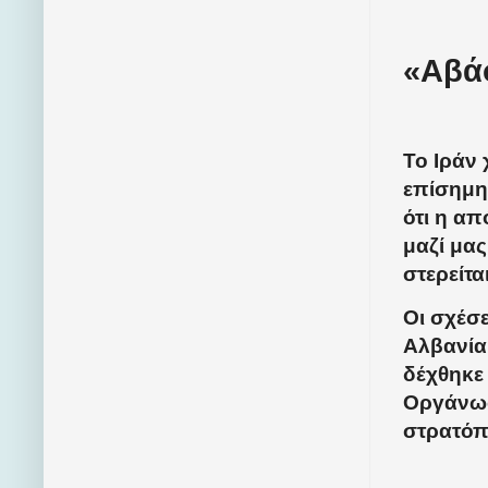
«Αβάσ
Το Ιράν 
επίσημη
ότι η απ
μαζί μας
στερείτα
Οι σχέσε
Αλβανία
δέχθηκε 
Οργάνωσ
στρατόπε