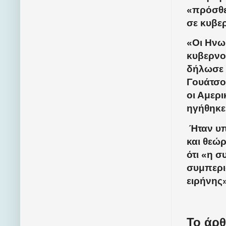
«πρόσθε
σε κυβε
«Οι Ηνωμ
κυβερνο
δήλωσε 
Γουάτσο
οι Αμερ
ηγήθηκε 
Ήταν υπ
και θεώ
ότι «η σ
συμπερι
ειρήνης»
Το άρθ