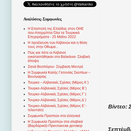
Αναλύσεις-Συμφωνίες
Η Επιστολή της Ελλάδας στον ΟΗΕ
που Απορρίπτει Όλα τα Τουρκικά
Επιχειρήματα - 25 Μαΐου 2022
Η προέλευση των Αλβανών και η θέση
τους στην Οθωμα...
Πώς και πότε οι Αλβανοί
εγκαταστάθηκαν στα Βαλκάνια- Σλαβική
άποψη
Στενά Βοσπόρου- Σύμβαση Μοντρέ
Η Συμφωνία Καλής Γειτονίας Σκοπίων –
Βουλγαρίας
Τουρκο – Αλβανικές Σχέσεις (Mέρος Α΄)
Τουρκο-Αλβανικές Σχέσεις (Μέρος Β΄)
Τουρκο-Αλβανικές Σχέσεις (Μέρος Γ΄)
Τουρκο-Αλβανικές Σχέσεις (Μέρος Δ΄)
Βίντεο: 
Τουρκο-Αλβανικές Σχέσεις (Μέρος Ε΄-
τελευταίο)
Συμφωνία Πρεσπών στα ελληνικά
Η Συμφωνία Πρεσπών στα σλαβικά
(Βαρδαρικά)-Преспански договор
Σεπτέμβρ