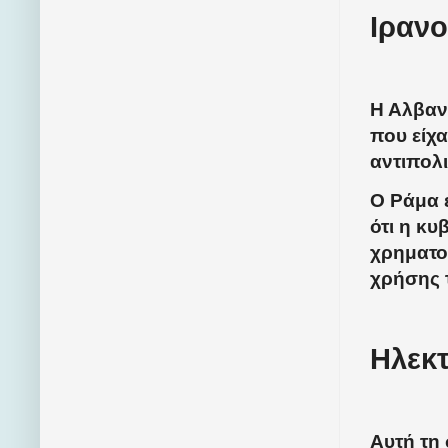
Ιρανο
Η Αλβανί
που είχ
αντιπολ
Ο Ράμα 
ότι η κ
χρηματο
χρήσης 
Ηλεκτ
Αυτή τη 