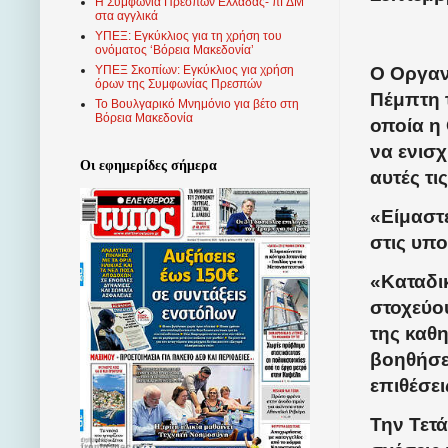
Η Συμφωνία Πρεσπών Ελλάδας- πΓΔΜ
στα αγγλικά
ΥΠΕΞ: Εγκύκλιος για τη χρήση του
ονόματος ‘Βόρεια Μακεδονία’
Ο Οργαν
ΥΠΕΞ Σκοπίων: Εγκύκλιος για χρήση
όρων της Συμφωνίας Πρεσπών
Πέμπτη 
Το Βουλγαρικό Μνημόνιο για βέτο στη
Βόρεια Μακεδονία
οποία η
να ενισχ
Οι εφημερίδες σήμερα
αυτές τι
«Είμαστε
στις υπο
«Καταδι
στοχεύο
της καθ
βοηθήσε
επιθέσει
Την Τετά