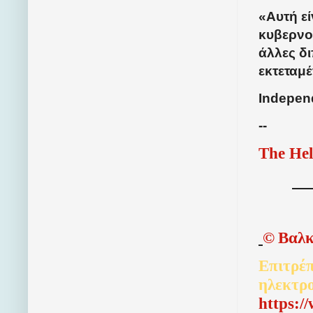
«Αυτή ε
κυβερνοε
άλλες δ
εκτεταμέ
Indepen
--
The Hel
©
Βαλκ
Επιτρέπ
ηλεκτρ
http
s
:/