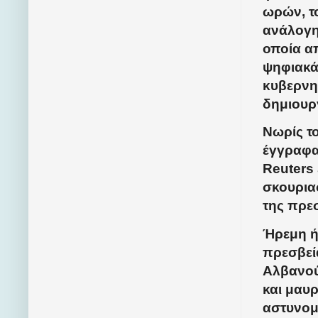
ωρών, τ
ανάλογη
οποία α
ψηφιακά 
κυβερνη
δημιουρ
Νωρίς τ
έγγραφα
Reuters 
σκουρια
της πρε
Ήρεμη ή
πρεσβεία
Αλβανού
και μαυ
αστυνομ