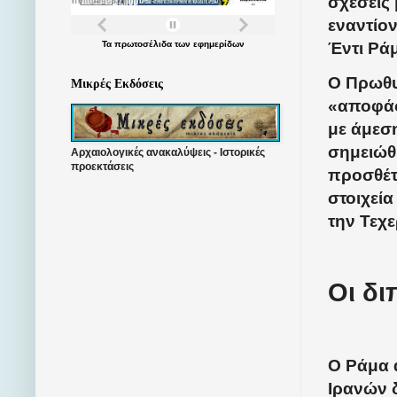
σχέσεις 
εναντίο
Τα
πρωτοσέλιδα
των
εφημερίδων
Έντι Ρά
Ο Πρωθυ
Μικρές Εκδόσεις
«αποφάσ
με άμεσ
σημειώθ
Αρχαιολογικές ανακαλύψεις - Ιστορικές
προεκτάσεις
προσθέτο
στοιχεί
την Τεχ
Οι δι
Ο Ράμα 
Ιρανών 