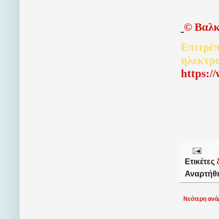
©
Βαλκ
Επιτρέπ
ηλεκτρ
http
s
:/
Ετικέτες
Αναρτήθ
Νεότερη ανά