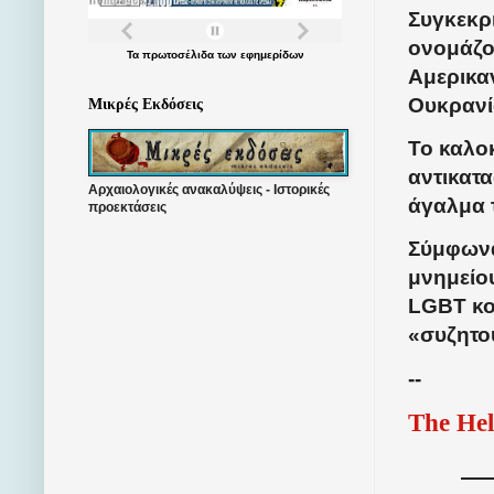
Συγκεκρ
ονομάζο
Τα
πρωτοσέλιδα
των
εφημερίδων
Αμερικα
Ουκρανία
Μικρές Εκδόσεις
Το καλοκ
αντικατα
Αρχαιολογικές ανακαλύψεις - Ιστορικές
άγαλμα 
προεκτάσεις
Σύμφωνα
μνημείου
LGBT κο
«συζητο
--
The Hel