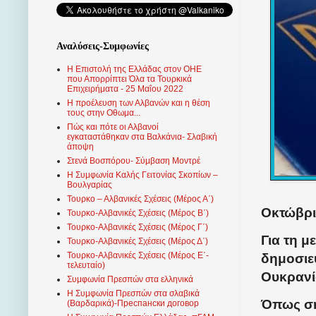
Αναλύσεις-Συμφωνίες
Η Επιστολή της Ελλάδας στον ΟΗΕ
που Απορρίπτει Όλα τα Τουρκικά
Επιχειρήματα - 25 Μαΐου 2022
Η προέλευση των Αλβανών και η θέση
τους στην Οθωμα...
Πώς και πότε οι Αλβανοί
εγκαταστάθηκαν στα Βαλκάνια- Σλαβική
άποψη
Στενά Βοσπόρου- Σύμβαση Μοντρέ
Η Συμφωνία Καλής Γειτονίας Σκοπίων –
Βουλγαρίας
Τουρκο – Αλβανικές Σχέσεις (Mέρος Α΄)
Οκτώβρι
Τουρκο-Αλβανικές Σχέσεις (Μέρος Β΄)
Τουρκο-Αλβανικές Σχέσεις (Μέρος Γ΄)
Για τη 
Τουρκο-Αλβανικές Σχέσεις (Μέρος Δ΄)
Τουρκο-Αλβανικές Σχέσεις (Μέρος Ε΄-
δημοσιε
τελευταίο)
Ουκρανί
Συμφωνία Πρεσπών στα ελληνικά
Η Συμφωνία Πρεσπών στα σλαβικά
Όπως σημ
(Βαρδαρικά)-Преспански договор