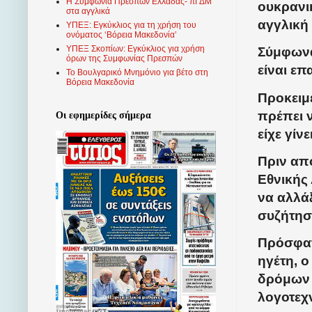
Η Συμφωνία Πρεσπών Ελλάδας- πΓΔΜ
ουκρανι
στα αγγλικά
αγγλική
ΥΠΕΞ: Εγκύκλιος για τη χρήση του
ονόματος ‘Βόρεια Μακεδονία’
ΥΠΕΞ Σκοπίων: Εγκύκλιος για χρήση
Σύμφωνα
όρων της Συμφωνίας Πρεσπών
είναι επ
Το Βουλγαρικό Μνημόνιο για βέτο στη
Βόρεια Μακεδονία
Προκειμ
πρέπει 
Οι εφημερίδες σήμερα
είχε γίν
Πριν από
Εθνικής 
να αλλά
συζήτησ
Πρόσφατ
ηγέτη, ο
δρόμων 
λογοτεχ