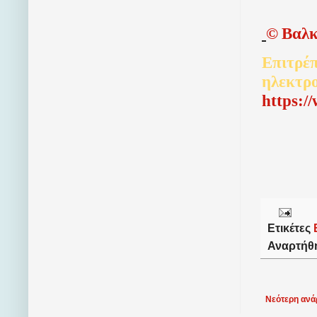
©
Βαλκ
Επιτρέπ
ηλεκτρ
http
s
:/
Ετικέτες
Αναρτήθ
Νεότερη ανά