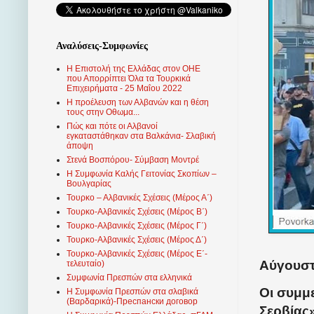
Αναλύσεις-Συμφωνίες
Η Επιστολή της Ελλάδας στον ΟΗΕ
που Απορρίπτει Όλα τα Τουρκικά
Επιχειρήματα - 25 Μαΐου 2022
Η προέλευση των Αλβανών και η θέση
τους στην Οθωμα...
Πώς και πότε οι Αλβανοί
εγκαταστάθηκαν στα Βαλκάνια- Σλαβική
άποψη
Στενά Βοσπόρου- Σύμβαση Μοντρέ
Η Συμφωνία Καλής Γειτονίας Σκοπίων –
Βουλγαρίας
Τουρκο – Αλβανικές Σχέσεις (Mέρος Α΄)
Τουρκο-Αλβανικές Σχέσεις (Μέρος Β΄)
Τουρκο-Αλβανικές Σχέσεις (Μέρος Γ΄)
Τουρκο-Αλβανικές Σχέσεις (Μέρος Δ΄)
Τουρκο-Αλβανικές Σχέσεις (Μέρος Ε΄-
Αύγουστ
τελευταίο)
Συμφωνία Πρεσπών στα ελληνικά
Οι συμμε
Η Συμφωνία Πρεσπών στα σλαβικά
(Βαρδαρικά)-Преспански договор
Σερβίας»