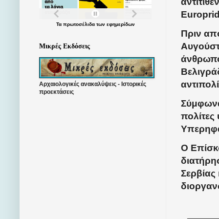
αντιτίθε
Europrid
Τα
πρωτοσέλιδα
των
εφημερίδων
Πριν απ
Αυγούστο
Μικρές Εκδόσεις
άνθρωπο
Βελιγράδ
αντιπολί
Αρχαιολογικές ανακαλύψεις - Ιστορικές
προεκτάσεις
Σύμφωνα
πολίτες
Υπερηφά
Ο Επίσκο
διατήρη
Σερβίας
διοργαν