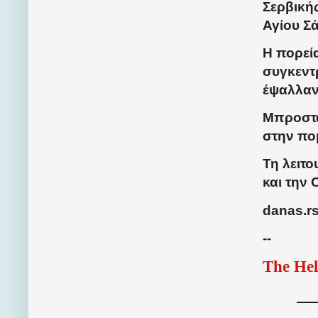
Σερβική
Αγίου Σ
Η πορεί
συγκεντ
έψαλλαν
Μπροστά
στην πο
Τη λειτ
και την 
danas.r
--
The Hel