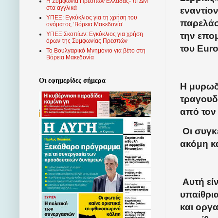
Η Συμφωνία Πρεσπών Ελλάδας- πΓΔΜ
στα αγγλικά
εναντίο
ΥΠΕΞ: Εγκύκλιος για τη χρήση του
παρελάσ
ονόματος ‘Βόρεια Μακεδονία’
την επο
ΥΠΕΞ Σκοπίων: Εγκύκλιος για χρήση
όρων της Συμφωνίας Πρεσπών
του Euro
Το Βουλγαρικό Μνημόνιο για βέτο στη
Βόρεια Μακεδονία
Οι εφημερίδες σήμερα
Η μυρωδ
τραγουδ
από τον 
Οι συγκ
ακόμη κ
Αυτή εί
υπαίθρι
και οργ