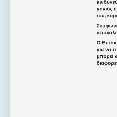
κινδυνε
γονιός έ
του, κόρ
Σύμφωνα 
αποκαλεί
Ο Επίσκο
για να π
μπορεί ν
διαφορετ