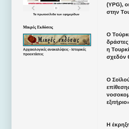
(YPG), 
στην Το
Τα
πρωτοσέλιδα
των
εφημερίδων
Μικρές Εκδόσεις
Ο Τούρκο
δράστες
η Τουρκί
Αρχαιολογικές ανακαλύψεις - Ιστορικές
προεκτάσεις
σχεδόν 
Ο Σοϊλού
επίθεση
νοσοκομε
εξιτήριο
Η έκρηξ