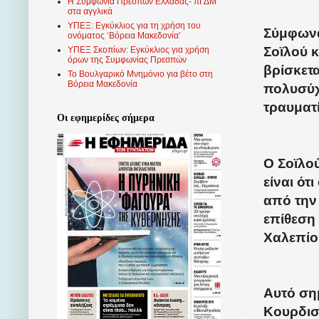
Η Συμφωνία Πρεσπών Ελλάδας- πΓΔΜ
στα αγγλικά
ΥΠΕΞ: Εγκύκλιος για τη χρήση του
Σύμφωνα
ονόματος ‘Βόρεια Μακεδονία’
Σοϊλού 
ΥΠΕΞ Σκοπίων: Εγκύκλιος για χρήση
όρων της Συμφωνίας Πρεσπών
βρίσκετα
Το Βουλγαρικό Μνημόνιο για βέτο στη
Βόρεια Μακεδονία
πολυσύχ
τραυματ
Οι εφημερίδες σήμερα
Ο Σοϊλού
είναι ότ
από την 
επίθεση
Χαλεπίο
Αυτό σημ
Κουρδισ