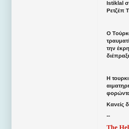
Istikla
Ρετζέπ 
Ο Τούρκ
τραυματί
την έκρ
διέπραξε
Η τουρκ
αιματηρ
φορώντα
Κανείς δ
--
The Hel