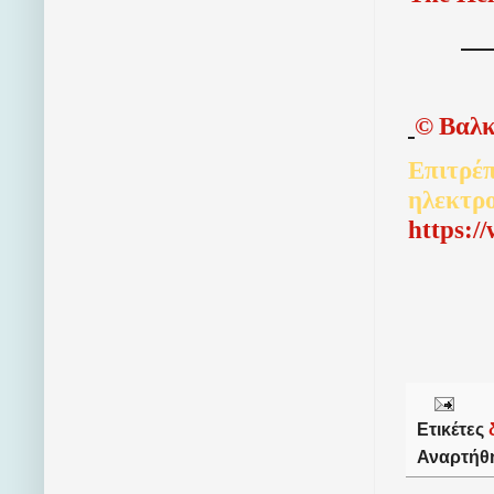
©
Βαλκ
Επιτρέπ
ηλεκτρ
http
s
:/
Ετικέτες
Αναρτήθ