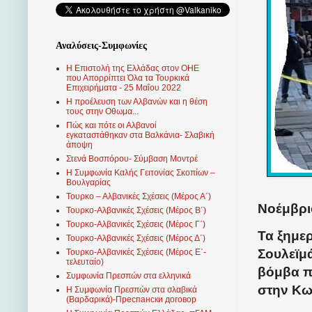
Αναλύσεις-Συμφωνίες
Η Επιστολή της Ελλάδας στον ΟΗΕ
που Απορρίπτει Όλα τα Τουρκικά
Επιχειρήματα - 25 Μαΐου 2022
Η προέλευση των Αλβανών και η θέση
τους στην Οθωμα...
Πώς και πότε οι Αλβανοί
εγκαταστάθηκαν στα Βαλκάνια- Σλαβική
άποψη
Στενά Βοσπόρου- Σύμβαση Μοντρέ
Η Συμφωνία Καλής Γειτονίας Σκοπίων –
Βουλγαρίας
Τουρκο – Αλβανικές Σχέσεις (Mέρος Α΄)
Νοέμβρι
Τουρκο-Αλβανικές Σχέσεις (Μέρος Β΄)
Τουρκο-Αλβανικές Σχέσεις (Μέρος Γ΄)
Τα ξημε
Τουρκο-Αλβανικές Σχέσεις (Μέρος Δ΄)
Σουλεϊμ
Τουρκο-Αλβανικές Σχέσεις (Μέρος Ε΄-
τελευταίο)
βόμβα π
Συμφωνία Πρεσπών στα ελληνικά
στην Κω
Η Συμφωνία Πρεσπών στα σλαβικά
(Βαρδαρικά)-Преспански договор