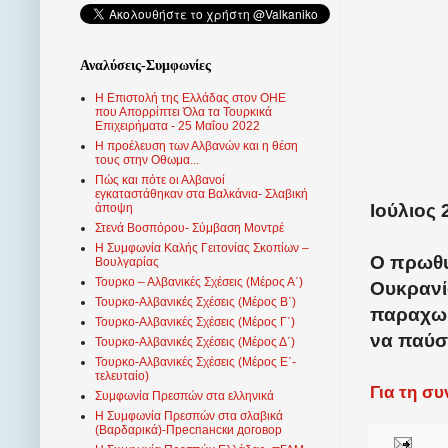
Αναλύσεις-Συμφωνίες
Η Επιστολή της Ελλάδας στον ΟΗΕ
που Απορρίπτει Όλα τα Τουρκικά
Επιχειρήματα - 25 Μαΐου 2022
Η προέλευση των Αλβανών και η θέση
τους στην Οθωμα...
Πώς και πότε οι Αλβανοί
εγκαταστάθηκαν στα Βαλκάνια- Σλαβική
Ιούλιος 
άποψη
Στενά Βοσπόρου- Σύμβαση Μοντρέ
Η Συμφωνία Καλής Γειτονίας Σκοπίων –
Ο πρωθυ
Βουλγαρίας
Τουρκο – Αλβανικές Σχέσεις (Mέρος Α΄)
Ουκρανία
Τουρκο-Αλβανικές Σχέσεις (Μέρος Β΄)
παραχωρ
Τουρκο-Αλβανικές Σχέσεις (Μέρος Γ΄)
να παύσ
Τουρκο-Αλβανικές Σχέσεις (Μέρος Δ΄)
Τουρκο-Αλβανικές Σχέσεις (Μέρος Ε΄-
τελευταίο)
Για τη σ
Συμφωνία Πρεσπών στα ελληνικά
Η Συμφωνία Πρεσπών στα σλαβικά
(Βαρδαρικά)-Преспански договор