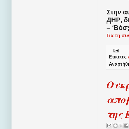
Στην α
ДНР
, 
– ‘Βόσχ
Για τη σ
Ετικέτες
Αναρτήθ
Ουκρ
απο
της 