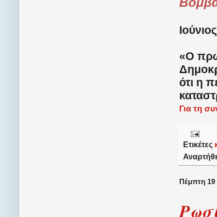
Βομβά
Ιούνιος
«Ο πρω
Δημοκρ
ότι η 
καταστ
Για τη σ
Ετικέτες
Αναρτήθ
Πέμπτη 19 
Ρωσί