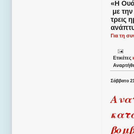
«Η Ουάσ
με την
τρεις 
ανάπτυ
Για τη σ
Ετικέτες
Αναρτήθ
Σάββατο 21
Ανατ
κατά
βομ