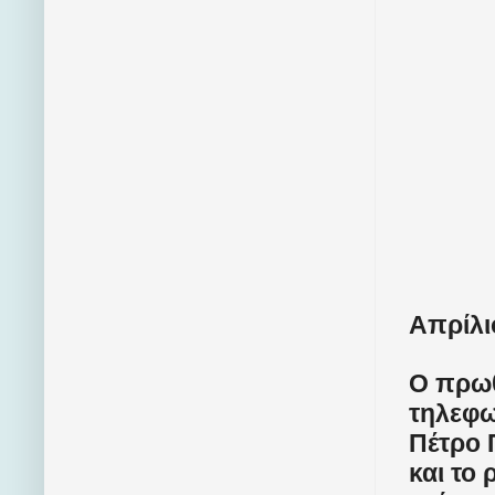
Απρίλι
Ο πρωθ
τηλεφω
Πέτρο 
και το