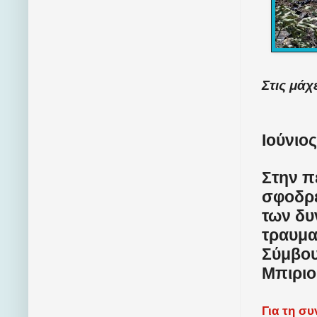
Στις μά
Ιούνιος
Στην π
σφοδρέ
των δυ
τραυμα
Σύμβου
Μπιριο
Για τη σ