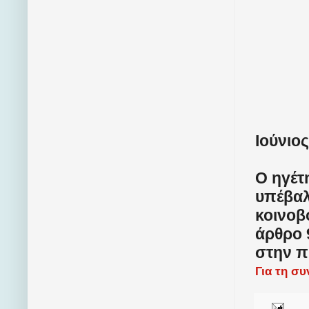
Ιούνιος
Ο ηγέτ
υπέβαλ
κοινοβ
άρθρο 
στην π
Για τη σ