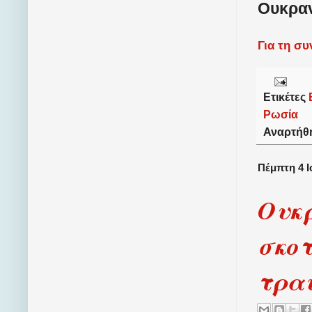
Ουκραν
Για τη σ
Ετικέτες
Ρωσία
Αναρτήθ
Πέμπτη 4 Ι
Ουκρ
σκοτ
τρα