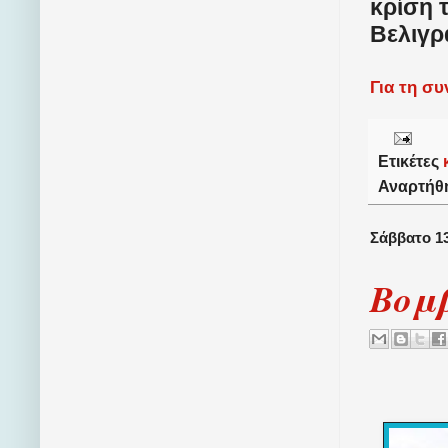
κρίση 
Βελιγρ
Για τη σ
Ετικέτες
Αναρτήθ
Σάββατο 13
Βομβ