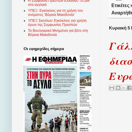
Η Συμφωνία Πρεσπών Ελλάδας- πΓΔΜ
στα αγγλικά
Ετικέτες
ΥΠΕΞ: Εγκύκλιος για τη χρήση του
Αναρτήθ
ονόματος ‘Βόρεια Μακεδονία’
ΥΠΕΞ Σκοπίων: Εγκύκλιος για χρήση
όρων της Συμφωνίας Πρεσπών
Κυριακή 5 
Το Βουλγαρικό Μνημόνιο για βέτο στη
Βόρεια Μακεδονία
Γάλ
Οι εφημερίδες σήμερα
δια
Ευρώ