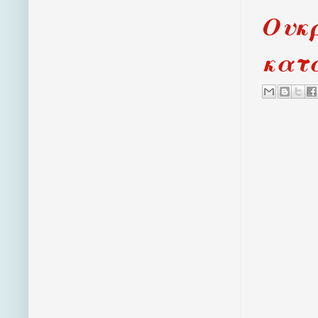
Ουκ
κατ