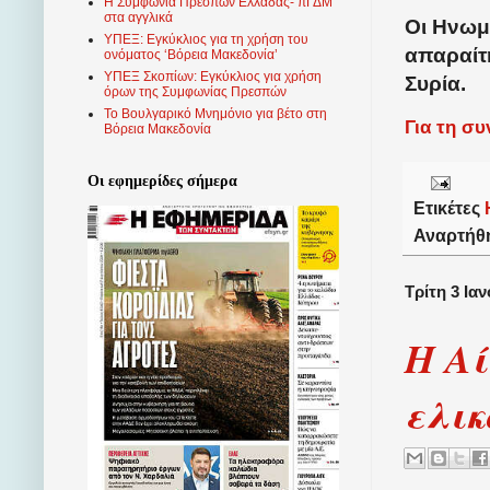
Η Συμφωνία Πρεσπών Ελλάδας- πΓΔΜ
στα αγγλικά
Οι Ηνωμέ
ΥΠΕΞ: Εγκύκλιος για τη χρήση του
απαραίτη
ονόματος ‘Βόρεια Μακεδονία’
ΥΠΕΞ Σκοπίων: Εγκύκλιος για χρήση
Συρία.
όρων της Συμφωνίας Πρεσπών
Το Βουλγαρικό Μνημόνιο για βέτο στη
Για τη σ
Βόρεια Μακεδονία
Οι εφημερίδες σήμερα
Ετικέτες
Αναρτήθ
Τρίτη 3 Ια
Η Αί
ελικ