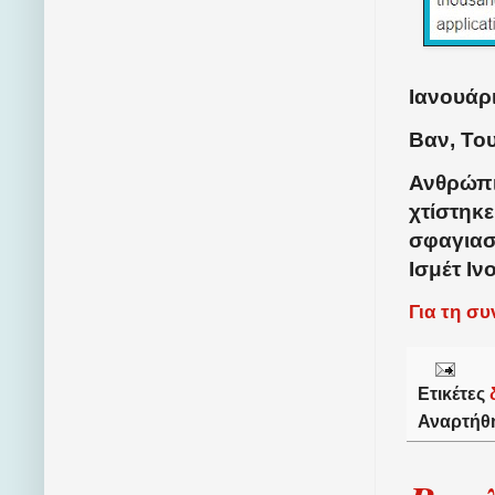
Ιανουάρι
Βαν, Του
Ανθρώπι
χτίστηκ
σφαγιαστ
Ισμέτ Ιν
Για τη σ
Ετικέτες
Αναρτήθ