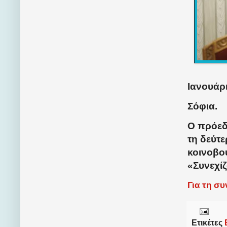
Ιανουάρι
Σόφια.
Ο πρόεδ
τη δεύτ
κοινοβο
«Συνεχί
Για τη σ
Ετικέτες