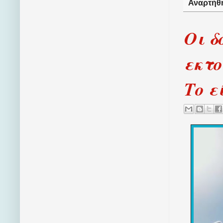
Αναρτήθ
Οι δ
εκτο
Το ε