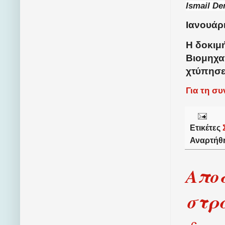
Ismail De
Ιανουάρι
Η δοκιμ
Βιομηχαν
χτύπησε
Για τη σ
Ετικέτες
Αναρτήθ
Αποδ
στρα