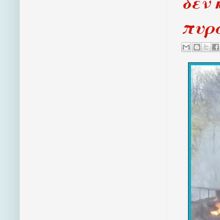
δεν 
πυρα