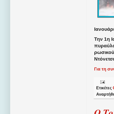
Ιανουάρι
Την 1η Ι
πυραύλο
ρωσικού
Ντόνετσ
Για τη σ
Ετικέτες
Αναρτήθ
Ο Το