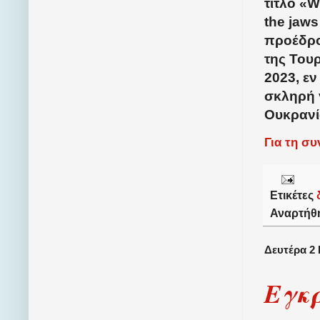
τίτλο «W
the jaw
προέδρο
της Του
2023, ε
σκληρή 
Ουκρανί
Για τη σ
Ετικέτες
Αναρτήθ
Δευτέρα 2 
Εγκρ