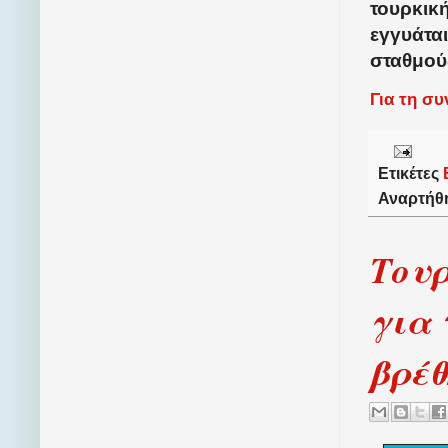
τουρκικ
εγγυάτα
σταθμούς
Για τη σ
Ετικέτες
Αναρτήθ
Τουρ
για 
βρέθ