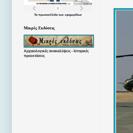
Τα
πρωτοσέλιδα
των
εφημερίδων
Μικρές Εκδόσεις
Αρχαιολογικές ανακαλύψεις - Ιστορικές
προεκτάσεις