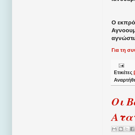
Ο εκπρό
Αγνοουμ
αγνώστω
Για τη σ
Ετικέτες
Αναρτήθ
Οι Β
Ατα