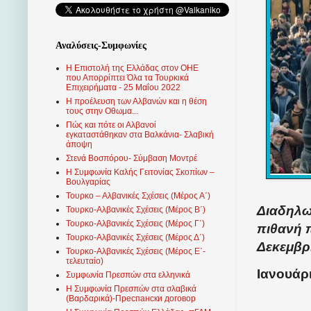
Αναλύσεις-Συμφωνίες
Η Επιστολή της Ελλάδας στον ΟΗΕ
που Απορρίπτει Όλα τα Τουρκικά
Επιχειρήματα - 25 Μαΐου 2022
Η προέλευση των Αλβανών και η θέση
τους στην Οθωμα...
Πώς και πότε οι Αλβανοί
εγκαταστάθηκαν στα Βαλκάνια- Σλαβική
άποψη
Στενά Βοσπόρου- Σύμβαση Μοντρέ
Η Συμφωνία Καλής Γειτονίας Σκοπίων –
Βουλγαρίας
Τουρκο – Αλβανικές Σχέσεις (Mέρος Α΄)
Διαδηλω
Τουρκο-Αλβανικές Σχέσεις (Μέρος Β΄)
Τουρκο-Αλβανικές Σχέσεις (Μέρος Γ΄)
πιθανή 
Τουρκο-Αλβανικές Σχέσεις (Μέρος Δ΄)
Δεκεμβρ
Τουρκο-Αλβανικές Σχέσεις (Μέρος Ε΄-
τελευταίο)
Ιανουάρι
Συμφωνία Πρεσπών στα ελληνικά
Η Συμφωνία Πρεσπών στα σλαβικά
(Βαρδαρικά)-Преспански договор