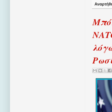
Αναρτήθ
Μπόλ
ΝΑΤ
λόγω
Ρωσ