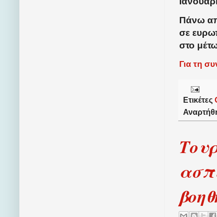
Ιανουάρι
Πάνω απ
σε ευρω
στο μέτ
Για τη σ
Ετικέτες
Αναρτήθ
Τουρ
ασπί
βοηθ