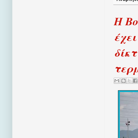
Η Βο
έχε
δίκτ
τερμ