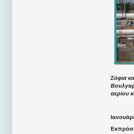
Σόφια κ
Βουλγαρ
αερίου κ
Ιανουάρι
Εκπρόσω