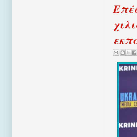
Επέ
χιλι
εκπ