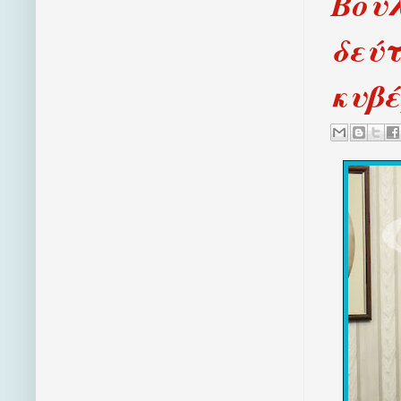
Βουλ
δεύτ
κυβέ